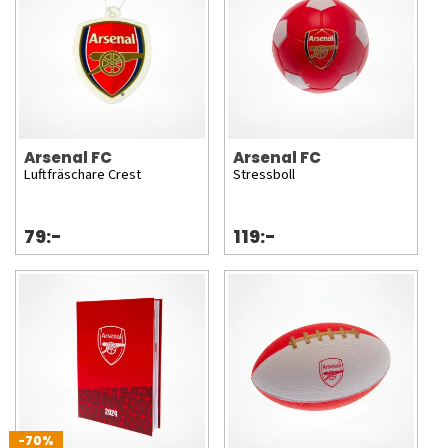
Arsenal FC
Arsenal FC
Luftfräschare Crest
Stressboll
79:-
119:-
-70%