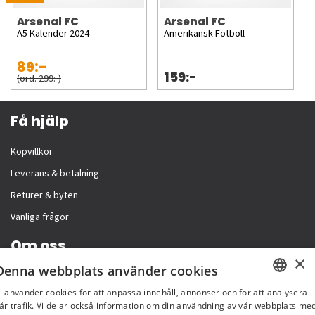
Arsenal FC
Arsenal FC
A5 Kalender 2024
Amerikansk Fotboll
89:-
159:-
(ord. 299:-)
Få hjälp
Köpvillkor
Leverans & betalning
Returer & byten
Vanliga frågor
Om oss
×
Denna webbplats använder cookies
Företagsinformation
i använder cookies för att anpassa innehåll, annonser och för att analysera
SWEDISH
år trafik. Vi delar också information om din användning av vår webbplats me