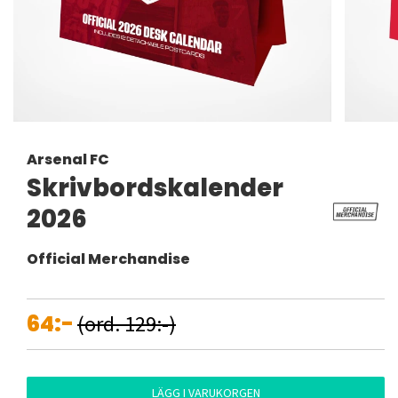
Arsenal FC
Skrivbordskalender
2026
Official Merchandise
64:-
(ord. 129:-)
LÄGG I VARUKORGEN