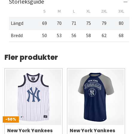
Storleksguide
S
M
L
XL
2XL
3XL
Längd
69
70
71
75
79
80
Bredd
50
53
56
58
62
68
Fler produkter
-50%
New York Yankees
New York Yankees