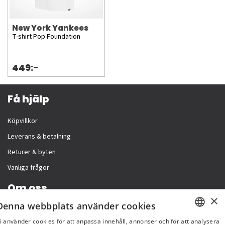
New York Yankees
T-shirt Pop Foundation
449:-
Få hjälp
Köpvillkor
Leverans & betalning
Returer & byten
Vanliga frågor
Om oss
×
Denna webbplats använder cookies
Företagsinformation
i använder cookies för att anpassa innehåll, annonser och för att analysera