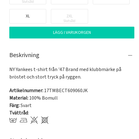
Slutsåld
XL
2XL
Slutsåld
LÄGG I VARUKORGEN
Beskrivning
NY Yankees t-shirt från '47 Brand med klubbmärke på 
bröstet och stort tryck på ryggen.
Artikelnummer:
17TMBECT609060JK
Material:
100% Bomull
Färg:
Svart
Tvättråd
: