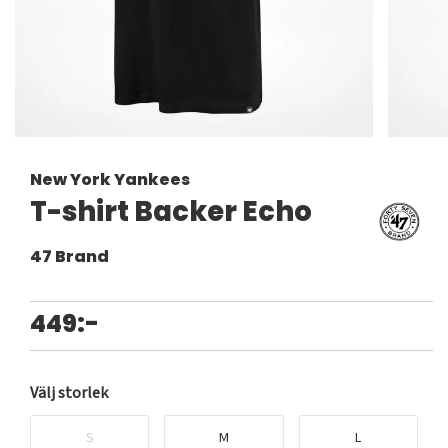
New York Yankees
T-shirt Backer Echo
47 Brand
449:-
Välj storlek
S
M
L