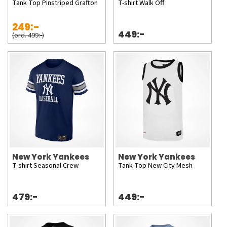
Tank Top Pinstriped Grafton
T-shirt Walk Off
249:-
449:-
(ord. 499:-)
New York Yankees
New York Yankees
T-shirt Seasonal Crew
Tank Top New City Mesh
479:-
449:-