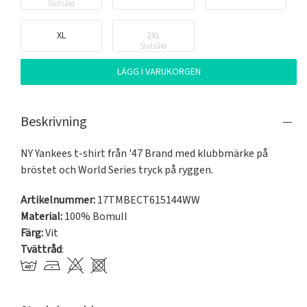
Slutsåld
XL
2XL
Slutsåld
LÄGG I VARUKORGEN
Beskrivning
NY Yankees t-shirt från '47 Brand med klubbmärke på 
bröstet och World Series tryck på ryggen.
Artikelnummer:
17TMBECT615144WW
Material:
100% Bomull
Färg:
Vit
Tvättråd
: