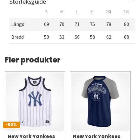
Storleksguide
S
M
L
XL
2XL
3XL
Längd
69
70
71
75
79
80
Bredd
50
53
56
58
62
68
Fler produkter
-50%
New York Yankees
New York Yankees