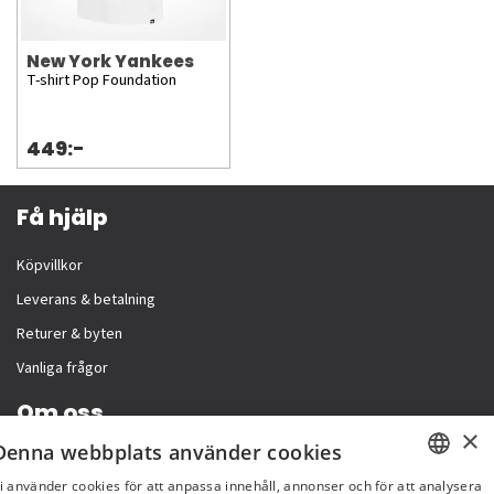
New York Yankees
T-shirt Pop Foundation
449:-
Få hjälp
Köpvillkor
Leverans & betalning
Returer & byten
Vanliga frågor
Om oss
×
Denna webbplats använder cookies
Företagsinformation
i använder cookies för att anpassa innehåll, annonser och för att analysera