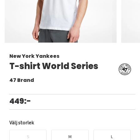
New York Yankees
T-shirt World Series
47 Brand
449:-
Välj storlek
S
M
L