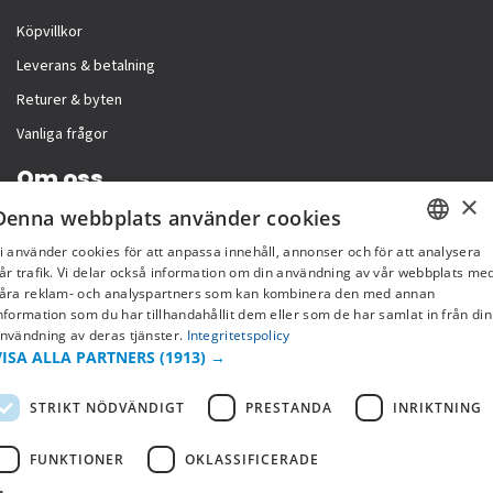
Köpvillkor
Leverans & betalning
Returer & byten
Vanliga frågor
Om oss
×
Denna webbplats använder cookies
Företagsinformation
i använder cookies för att anpassa innehåll, annonser och för att analysera
SWEDISH
år trafik. Vi delar också information om din användning av vår webbplats me
åra reklam- och analyspartners som kan kombinera den med annan
FI
nformation som du har tillhandahållit dem eller som de har samlat in från din
nvändning av deras tjänster.
Integritetspolicy
NO
VISA ALLA PARTNERS
(1913) →
STRIKT NÖDVÄNDIGT
PRESTANDA
INRIKTNING
FUNKTIONER
OKLASSIFICERADE