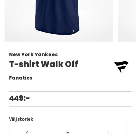
New York Yankees
T-shirt Walk Off
Fanatics
449:-
Välj storlek
S
M
L