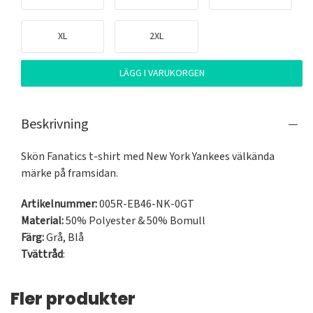
XL
2XL
LÄGG I VARUKORGEN
Beskrivning
Skön Fanatics t-shirt med New York Yankees välkända 
märke på framsidan.
Artikelnummer:
005R-EB46-NK-0GT
Material:
50% Polyester & 50% Bomull
Färg:
Grå
,
Blå
Tvättråd
:
Fler produkter