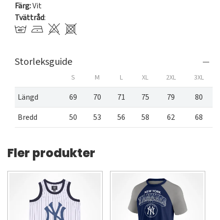
Färg:
Vit
Tvättråd
:
Storleksguide
S
M
L
XL
2XL
3XL
Längd
69
70
71
75
79
80
Bredd
50
53
56
58
62
68
Fler produkter