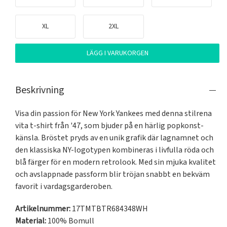
XL
2XL
LÄGG I VARUKORGEN
Beskrivning
Visa din passion för New York Yankees med denna stilrena 
vita t-shirt från '47, som bjuder på en härlig popkonst-
känsla. Bröstet pryds av en unik grafik där lagnamnet och 
den klassiska NY-logotypen kombineras i livfulla röda och 
blå färger för en modern retrolook. Med sin mjuka kvalitet 
och avslappnade passform blir tröjan snabbt en bekväm 
favorit i vardagsgarderoben.
Artikelnummer:
17TMTBTR684348WH
Material:
100% Bomull