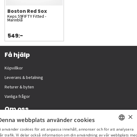
Boston Red Sox
Keps 59FIFTY Fitted -
Marinblå
549:-
Få hjälp
Köpvillkor
Leverans & betalning
Returer & byten
Vanliga frågor
Om oss
×
Denna webbplats använder cookies
Företagsinformation
i använder cookies för att anpassa innehåll, annonser och för att analysera
SWEDISH
år trafik. Vi delar också information om din användning av vår webbplats me