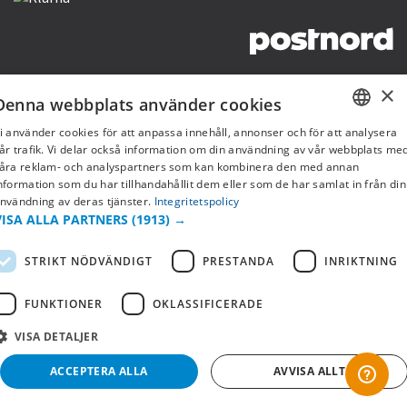
Copyright © 2019 This site is Licensed to 377 Sport AB
Integritetspolicy
Cookies
×
Denna webbplats använder cookies
i använder cookies för att anpassa innehåll, annonser och för att analysera
SWEDISH
år trafik. Vi delar också information om din användning av vår webbplats me
åra reklam- och analyspartners som kan kombinera den med annan
FI
nformation som du har tillhandahållit dem eller som de har samlat in från din
nvändning av deras tjänster.
Integritetspolicy
NO
VISA ALLA PARTNERS
(1913) →
STRIKT NÖDVÄNDIGT
PRESTANDA
INRIKTNING
FUNKTIONER
OKLASSIFICERADE
VISA DETALJER
ACCEPTERA ALLA
AVVISA ALLT