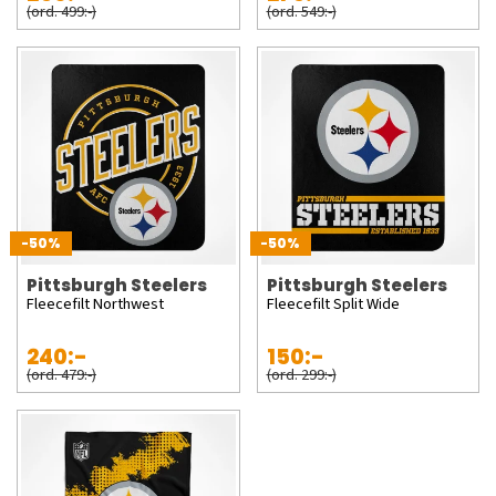
(ord. 499:-)
(ord. 549:-)
-50%
-50%
Pittsburgh Steelers
Pittsburgh Steelers
Fleecefilt Northwest
Fleecefilt Split Wide
240:-
150:-
(ord. 479:-)
(ord. 299:-)