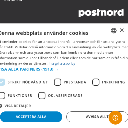
Copyright © 2019 This site is Licensed to 377 Sport AB
Integritetspolicy
Cookies
×
Denna webbplats använder cookies
i använder cookies för att anpassa innehåll, annonser och för att analysera
SWEDISH
år trafik. Vi delar också information om din användning av vår webbplats me
åra reklam- och analyspartners som kan kombinera den med annan
FI
nformation som du har tillhandahållit dem eller som de har samlat in från din
nvändning av deras tjänster.
Integritetspolicy
NO
VISA ALLA PARTNERS
(1913) →
STRIKT NÖDVÄNDIGT
PRESTANDA
INRIKTNING
FUNKTIONER
OKLASSIFICERADE
VISA DETALJER
ACCEPTERA ALLA
AVVISA ALLT