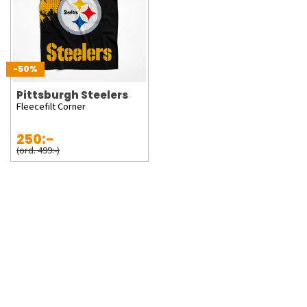
-50%
Pittsburgh Steelers
Fleecefilt Corner
250:-
(ord. 499:-)