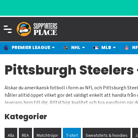
PREMIER LEAGUE
NHL
MLB
NF
Pittsburgh Steelers 
Älskar du amerikansk fotboll i form av NFL och Pittsburgh Steel
håller alltid öppet vilket gör det väldigt enkelt att handla frå
leverans hem till dig. Alltid hög kvalitet och bra passform när 
oss till bra pris.
Kategorier
Alla
REA
Matchtröjor
T-shirt
Sweatshirts & hoodies
J