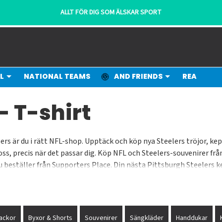
ALLT FÖR DIG SOM ÄLSKAR SPORT
L
NATIONAL TEAMS
AND FRIENDS
REA
- T-shirt
ers är du i rätt NFL-shop. Upptäck och köp nya Steelers tröjor, ke
n oss, precis när det passar dig. Köp NFL och Steelers-souvenirer f
du beställer från Supporters Place. Din nästa Pittsburgh Steelers 
ackor
Byxor & Shorts
Souvenirer
Sängkläder
Handdukar