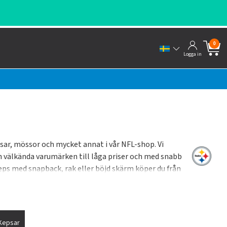
0
Logga in
psar, mössor och mycket annat i vår NFL-shop. Vi
rån välkända varumärken till låga priser och med snabb
keps med snapback, rak eller böjd skärm köper du från
Kepsar