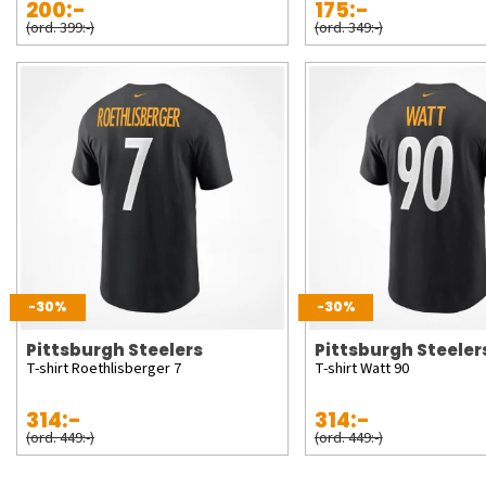
200:-
175:-
(ord. 399:-)
(ord. 349:-)
-30%
-30%
Pittsburgh Steelers
Pittsburgh Steeler
T-shirt Roethlisberger 7
T-shirt Watt 90
314:-
314:-
(ord. 449:-)
(ord. 449:-)