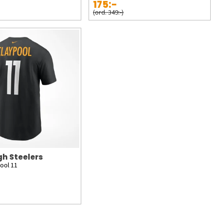
175:-
(ord. 349:-)
gh Steelers
pool 11