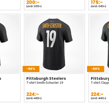
200:-
175:-
(ord. 399:-)
(ord. 349:-)
-50%
-50%
s
Pittsburgh Steelers
Pittsbur
T-shirt Smith-Schuster 19
T-shirt Clay
224:-
224:-
(ord. 449:-)
(ord. 449:-)