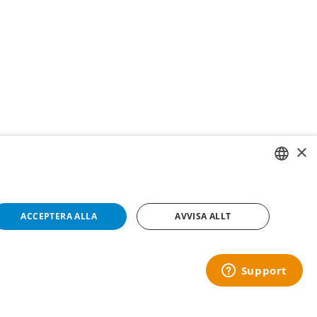
×
SWEDISH
FI
ACCEPTERA ALLA
AVVISA ALLT
NO
Copyright © 2019 This site is Licensed to 377 Sport AB
Integritetspolicy
Cookies