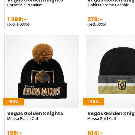
Bortatröja Premium
T-shirt Chrome Graphic
1 399:-
279:-
(ord. 1 999:-)
(ord. 399:-)
-50%
-70%
Vegas Golden Knights
Vegas Golden Knig
Mössa Punch Out
Mössa Split Cuff
199:-
104:-