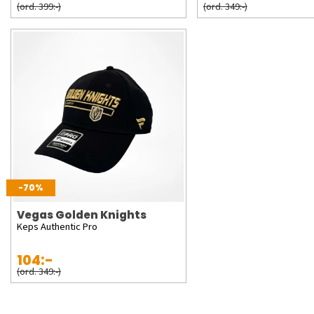
(ord. 399:-)
(ord. 349:-)
-70%
Vegas Golden Knights
Keps Authentic Pro
104:-
(ord. 349:-)