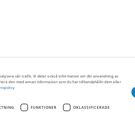
nalysera vår trafik. Vi delar också information om din användning av
Om oss
era den med annan information som du har tillhandahållit dem eller
etspolicy
Företagsinformation
KTNING
FUNKTIONER
OKLASSIFICERADE