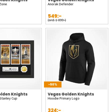
 Zone
Anorak Defender
549:-
(ord. 1 099:-)
-50%
lden Knights
Vegas Golden Knights
 Stanley Cup
Hoodie Primary Logo
324:-