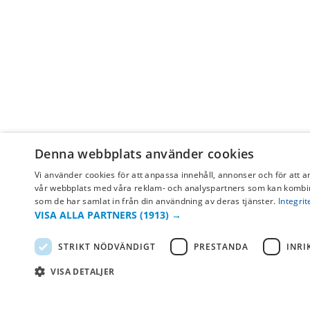
Denna webbplats använder cookies
Vi använder cookies för att anpassa innehåll, annonser och för att a
Få hjälp
vår webbplats med våra reklam- och analyspartners som kan kombin
som de har samlat in från din användning av deras tjänster.
Integrit
Köpvillkor
VISA ALLA PARTNERS
(1913) →
Leverans & betalning
STRIKT NÖDVÄNDIGT
PRESTANDA
INRI
Returer & byten
VISA DETALJER
Vanliga frågor