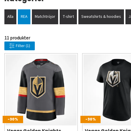
Alla
REA
Matchtröjor
T-shirt
Sweatshirts & hoodies
J
11 produkter
Filter
(1)
-30%
-30%
Vegas Golden Knights
Vegas Golden Knig