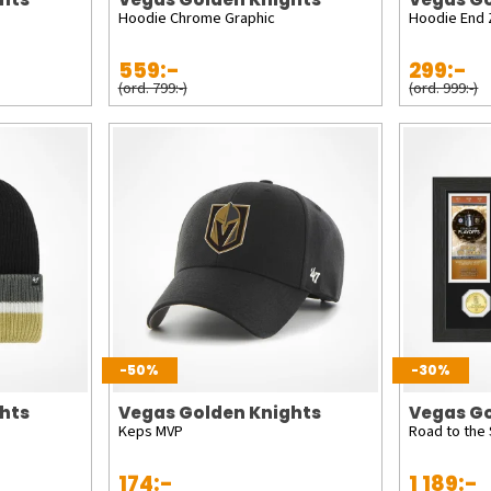
Hoodie Chrome Graphic
Hoodie End
559:-
299:-
(ord. 799:-)
(ord. 999:-)
-50%
-30%
hts
Vegas Golden Knights
Vegas Go
Keps MVP
Road to the
174:-
1 189:-