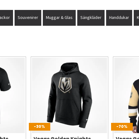
ackor
Souvenirer
Muggar & Glas
Sängkläder
Handdukar
-30%
-70%
hts
Vegas Golden Knights
Vegas Go