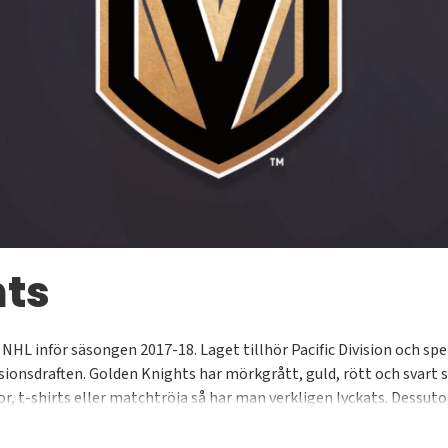
hts
NHL inför säsongen 2017-18. Laget tillhör Pacific Division och s
sionsdraften. Golden Knights har mörkgrått, guld, rött och svart
sor, t-shirts eller matchtröja så har man verkligen lyckats. Des
rs Place. Alltid officiella och licensierade Vegas-souvenirer för d