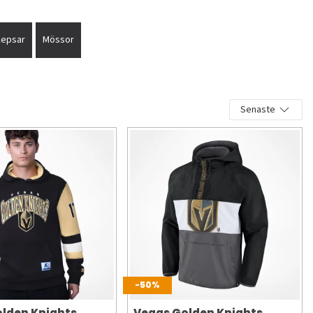
Kepsar
Mössor
Senaste
-50%
lden Knights
Vegas Golden Knights