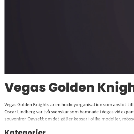
Vegas Golden Knig
Vegas Golden Knights är en hockeyorganisation som anslöt till 
Oscar Lindberg var två svenskar som hamnade i Vegas vid expan
souvenirer. Oavsett om det gäller kepsar i olika modeller, mös
sticker ut på alla de Golden Knights-kläder vi säljer på Supporte
Kategorier