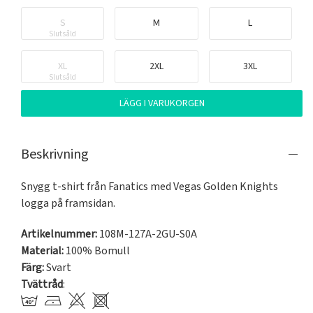
S
M
L
Slutsåld
XL
2XL
3XL
Slutsåld
LÄGG I VARUKORGEN
Beskrivning
Snygg t-shirt från Fanatics med Vegas Golden Knights 
logga på framsidan.
Artikelnummer:
108M-127A-2GU-S0A
Material:
100% Bomull
Färg:
Svart
Tvättråd
: