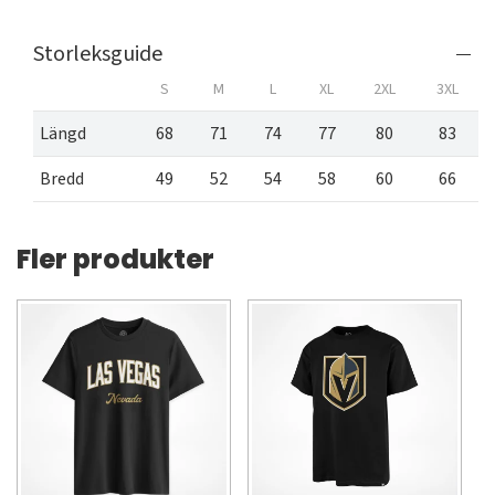
Storleksguide
S
M
L
XL
2XL
3XL
Längd
68
71
74
77
80
83
Bredd
49
52
54
58
60
66
Fler produkter