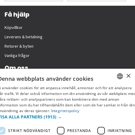
Få hjälp
Köpvillkor
Leverans & betalning
Returer & byten
Vanliga frågor
Om oss
×
Denna webbplats använder cookies
Företagsinformation
i använder cookies för att anpassa innehåll, annonser och för att analysera
SWEDISH
år trafik. Vi delar också information om din användning av vår webbplats me
åra reklam- och analyspartners som kan kombinera den med annan
FI
nformation som du har tillhandahållit dem eller som de har samlat in från din
nvändning av deras tjänster.
Integritetspolicy
NO
VISA ALLA PARTNERS
(1913) →
STRIKT NÖDVÄNDIGT
PRESTANDA
INRIKTNING