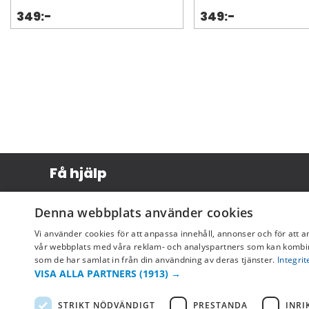
349:-
349:-
Få hjälp
Köpvillkor
Denna webbplats använder cookies
Leverans & betalning
Vi använder cookies för att anpassa innehåll, annonser och för att a
Returer & byten
vår webbplats med våra reklam- och analyspartners som kan kombin
som de har samlat in från din användning av deras tjänster.
Integrit
Vanliga frågor
VISA ALLA PARTNERS
(1913) →
STRIKT NÖDVÄNDIGT
PRESTANDA
INRI