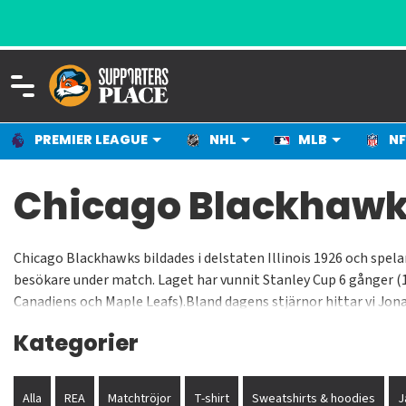
PREMIER LEAGUE
NHL
MLB
NF
Chicago Blackhawks
Chicago Blackhawks bildades i delstaten Illinois 1926 och spel
besökare under match. Laget har vunnit Stanley Cup 6 gånger (1
Canadiens och Maple Leafs).Bland dagens stjärnor hittar vi Jo
Anisimov och Corey Crawford.Stan Mikita, Bobby Hull, Chris Chel
Kategorier
spelat för klubben.
Alla
REA
Matchtröjor
T-shirt
Sweatshirts & hoodies
J