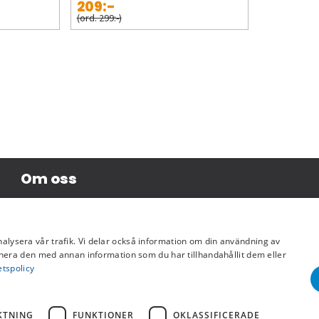
209:-
(ord. 299:-)
Om oss
Företagsinformation
nalysera vår trafik. Vi delar också information om din användning av
era den med annan information som du har tillhandahållit dem eller
etspolicy
KTNING
FUNKTIONER
OKLASSIFICERADE