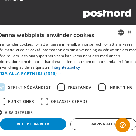
Copyright © 2019 This site is Licensed to 377 Sport AB
Integritetspolicy
Cookies
×
Denna webbplats använder cookies
i använder cookies för att anpassa innehåll, annonser och för att analysera
SWEDISH
år trafik. Vi delar också information om din användning av vår webbplats me
åra reklam- och analyspartners som kan kombinera den med annan
FI
nformation som du har tillhandahållit dem eller som de har samlat in från din
nvändning av deras tjänster.
Integritetspolicy
NO
VISA ALLA PARTNERS
(1913) →
STRIKT NÖDVÄNDIGT
PRESTANDA
INRIKTNING
FUNKTIONER
OKLASSIFICERADE
VISA DETALJER
ACCEPTERA ALLA
AVVISA ALLT