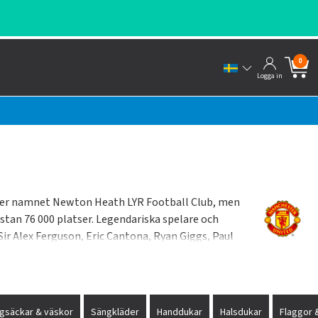
0
Logga in
nder namnet Newton Heath LYR Football Club, men
stan 76 000 platser. Legendariska spelare och
r Alex Ferguson, Eric Cantona, Ryan Giggs, Paul
, Wayne Rooney, Zlatan Ibrahimovic med flera.
gsäckar & väskor
Sängkläder
Handdukar
Halsdukar
Flaggor 