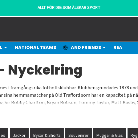
ALLT FÖR DIG SOM ÄLSKAR SPORT
L
NATIONAL TEAMS
AND FRIENDS
REA
- Nyckelring
h mest framgångsrika fotbollsklubbar. Klubben grundades 1878 u
lar sina hemmamatcher på Old Trafford som har en kapacitet på nä
 Sir Bobby Charlton, Bryan Robson, Tommy Taylor, Matt Busby, Si
Gunnar Solskjaer, Rio Ferdinand, Nemanja Vidic, Cristiano Ronaldo
ies
Jackor
Byxor & Shorts
Souvenirer
Muggar & Glas
Ryg