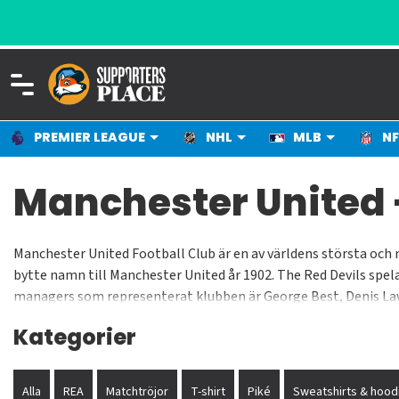
PREMIER LEAGUE
NHL
MLB
NF
Manchester United 
Manchester United Football Club är en av världens största oc
bytte namn till Manchester United år 1902. The Red Devils spe
managers som representerat klubben är George Best, Denis Law,
Scholes, Gary Neville, Roy Keane, Mark Hughes, Andy Cole, Ole 
Kategorier
Alla
REA
Matchtröjor
T-shirt
Piké
Sweatshirts & hood