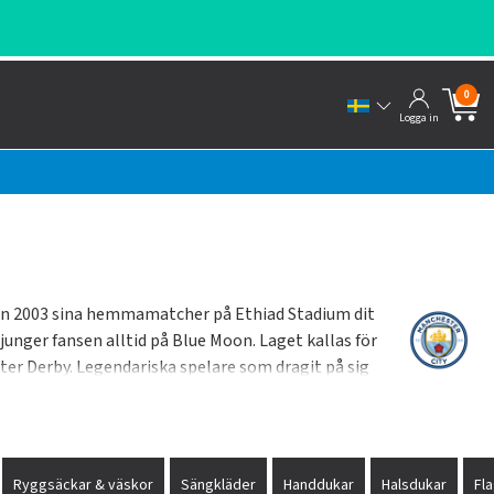
0
Logga in
edan 2003 sina hemmamatcher på Ethiad Stadium dit
unger fansen alltid på Blue Moon. Laget kallas för
ter Derby. Legendariska spelare som dragit på sig
Raheem Sterling och Kevin De Bruyne.
Ryggsäckar & väskor
Sängkläder
Handdukar
Halsdukar
Fl