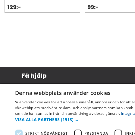
129:-
99:-
Få hjälp
Köpvillkor
Denna webbplats använder cookies
Leverans & betalning
Vi använder cookies för att anpassa innehåll, annonser och för att a
Returer & byten
vår webbplats med våra reklam- och analyspartners som kan kombin
som de har samlat in från din användning av deras tjänster.
Integrit
Vanliga frågor
VISA ALLA PARTNERS
(1913) →
STRIKT NÖDVÄNDIGT
PRESTANDA
INRI