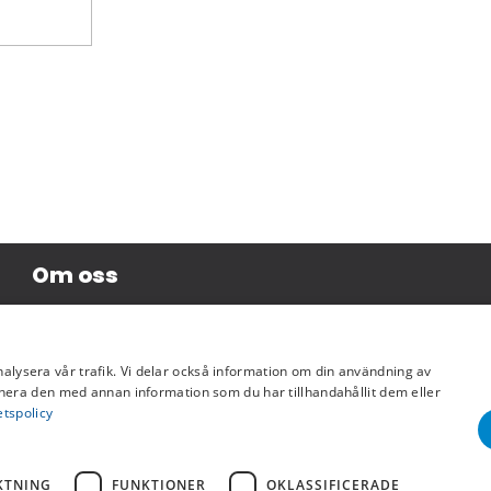
Om oss
Företagsinformation
nalysera vår trafik. Vi delar också information om din användning av
era den med annan information som du har tillhandahållit dem eller
etspolicy
KTNING
FUNKTIONER
OKLASSIFICERADE