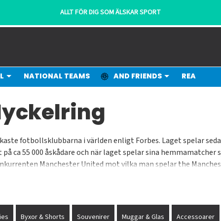
ALLT FÖR DIG SOM ÄLSKAR SPORT
L
NATIONAL TEAMS
AND FRIENDS
REA
Nyckelring
ikaste fotbollsklubbarna i världen enligt Forbes. Laget spelar s
t på ca 55 000 åskådare och när laget spelar sina hemmamatcher sj
alkonkurrenten Manchester United mot vilka man spelar the Manches
och Peter Doherty till dagens spelare David Silva, Sergio Aguero, 
ies
Byxor & Shorts
Souvenirer
Muggar & Glas
Accessoarer