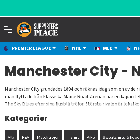
PREMIER LEAGUE
NHL
MLB
NF
Manchester City - 
Manchester City grundades 1894 och räknas idag som en av de r
man flyttade från klassiska Maine Road. Arenan har en kapacite
The Sky Blues efter sina ljusblå tröjor. Största rivalen är lok
Citys ljusblå matchtröja är bland annat Colin Bell, Franny Lee 
Kategorier
Alla
REA
Matchtröjor
T-shirt
Piké
Sweatshirts & hood