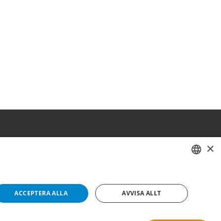
×
SWEDISH
FI
ACCEPTERA ALLA
AVVISA ALLT
NO
Copyright © 2019 This site is Licensed to 377 Sport AB
Integritetspolicy
Cookies