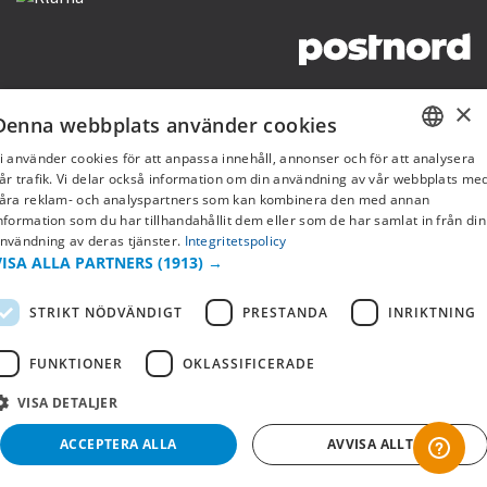
Copyright © 2019 This site is Licensed to 377 Sport AB
Integritetspolicy
Cookies
×
Denna webbplats använder cookies
i använder cookies för att anpassa innehåll, annonser och för att analysera
SWEDISH
år trafik. Vi delar också information om din användning av vår webbplats me
åra reklam- och analyspartners som kan kombinera den med annan
FI
nformation som du har tillhandahållit dem eller som de har samlat in från din
nvändning av deras tjänster.
Integritetspolicy
NO
VISA ALLA PARTNERS
(1913) →
STRIKT NÖDVÄNDIGT
PRESTANDA
INRIKTNING
FUNKTIONER
OKLASSIFICERADE
VISA DETALJER
ACCEPTERA ALLA
AVVISA ALLT