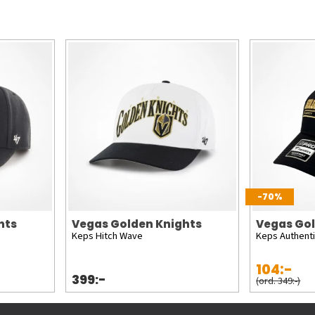
-70%
hts
Vegas Golden Knights
Vegas Gol
Keps Hitch Wave
Keps Authenti
104:-
399:-
(ord. 349:-)