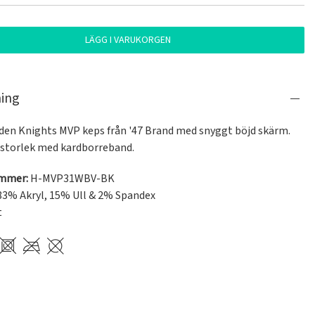
LÄGG I VARUKORGEN
ning
den Knights MVP keps från '47 Brand med snyggt böjd skärm. 
 storlek med kardborreband.
ummer:
H-MVP31WBV-BK
3% Akryl, 15% Ull & 2% Spandex
t