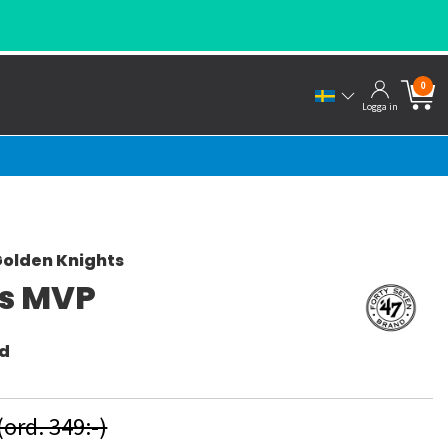
0
Logga in
olden Knights
s MVP
nd
(ord. 349:-)