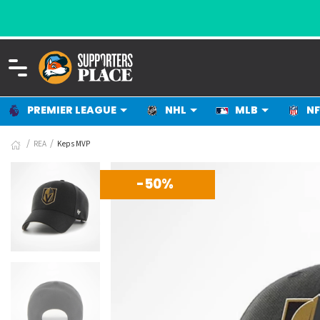
PREMIER LEAGUE
NHL
MLB
NF
REA
Keps MVP
-50%