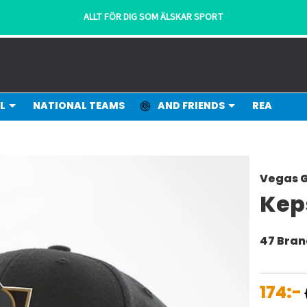
ALLT FÖR DIG SOM ÄLSKAR SPORT
L
NATIONAL TEAMS
AND FRIENDS
REA
Vegas G
Kep
47 Bra
174:-