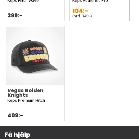
Keps Hitch Wave
Keps Authentic Pro
104:-
399:-
(ord. 349:-)
Vegas Golden
Knights
Keps Premium Hitch
499:-
Få hjälp