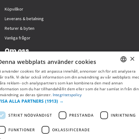
Köpvillkor
Leverans & betalning
Returer & byten
Vanliga frågor
Om oss
×
Denna webbplats använder cookies
Företagsinformation
i använder cookies för att anpassa innehåll, annonser och för att analysera
SWEDISH
år trafik. Vi delar också information om din användning av vår webbplats me
åra reklam- och analyspartners som kan kombinera den med annan
FI
nformation som du har tillhandahållit dem eller som de har samlat in från din
nvändning av deras tjänster.
Integritetspolicy
NO
VISA ALLA PARTNERS
(1913) →
STRIKT NÖDVÄNDIGT
PRESTANDA
INRIKTNING
FUNKTIONER
OKLASSIFICERADE