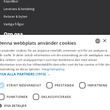
Köpvillkor
Leverans & betalning
Returer & byten
Vanliga frågor
Om oss
×
Denna webbplats använder cookies
Företagsinformation
i använder cookies för att anpassa innehåll, annonser och för att analysera
SWEDISH
år trafik. Vi delar också information om din användning av vår webbplats me
åra reklam- och analyspartners som kan kombinera den med annan
FI
nformation som du har tillhandahållit dem eller som de har samlat in från din
nvändning av deras tjänster.
Integritetspolicy
NO
VISA ALLA PARTNERS
(1913) →
STRIKT NÖDVÄNDIGT
PRESTANDA
INRIKTNING
FUNKTIONER
OKLASSIFICERADE
VISA DETALJER
Copyright © 2019 This site is Licensed to 377 Sport AB
Integritetspolicy
Cookies