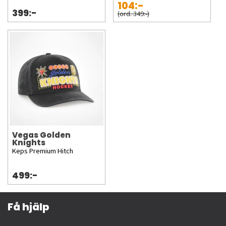
104:-
399:-
(ord. 349:-)
Vegas Golden
Knights
Keps Premium Hitch
499:-
Få hjälp