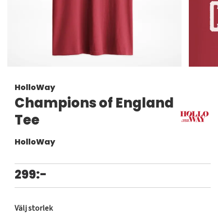
HolloWay
Champions of England
Tee
HolloWay
299:-
Välj storlek