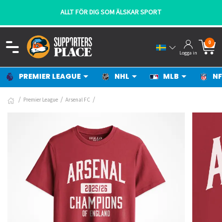
ALLT FÖR DIG SOM ÄLSKAR SPORT
0
Logga in
PREMIER LEAGUE
NHL
MLB
NF
Premier League
Arsenal FC