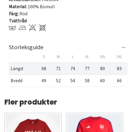
Material:
100% Bomull
Färg:
Röd
Tvättråd
:
Storleksguide
S
M
L
XL
2XL
3XL
Längd
68
71
74
77
80
83
Bredd
49
52
54
58
60
66
Fler produkter