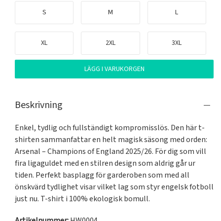
S
M
L
XL
2XL
3XL
LÄGG I VARUKORGEN
Beskrivning
Enkel, tydlig och fullständigt kompromisslös. Den här t-
shirten sammanfattar en helt magisk säsong med orden: 
Arsenal – Champions of England 2025/26. För dig som vill 
fira ligaguldet med en stilren design som aldrig går ur 
tiden. Perfekt basplagg för garderoben som med all 
önskvärd tydlighet visar vilket lag som styr engelsk fotboll 
just nu. T-shirt i 100% ekologisk bomull.
Artikelnummer:
HW0004