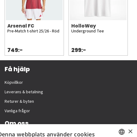
Arsenal FC
HolloWay
Pre-Match t-shirt 25/26 - Röd
Underground Tee
749:-
299:-
Få hjälp
Köpvillkor
Leverans & betalning
Returer & byten
Vanliga frågor
Om oss
×
Denna webbplats använder cookies
Företagsinformation