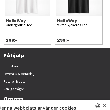
HolloWay
HolloWay
Underground Tee
Viktor Gyökeres Tee
299:-
299:-
Få hjälp
Köpvillkor
Leverans & betalning
Returer & byten
Vanliga frågor
Om oss
×
Denna webbplats använder cookies
Företagsinformation