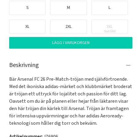
S
M
L
XL
2XL
3XL
Slutsåld
LÄGG I VARUKORGEN
Beskrivning
Bär Arsenal FC 26 Pre-Match-tröjan med självförtroende. 
Med det ikoniska adidas-märket och klubbmärket broderat 
är tröjan ett uttryck för lojalitet och passion för ditt lag. 
Oavsett om du är på planen eller hejar från läktaren visar 
den här tröjan din kärlek till Arsenal. Tröjan är framtagen 
för intensiva uppvärmningar och har adidas Aeroready-
teknologi som håller dig torr och bekväm.
Artikelnummer:
JZ6906