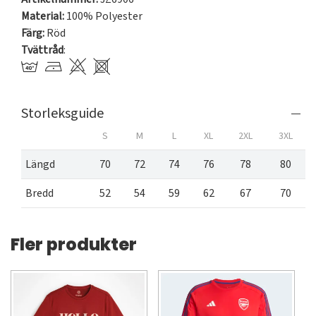
Material:
100% Polyester
Färg:
Röd
Tvättråd
:
Storleksguide
S
M
L
XL
2XL
3XL
Längd
70
72
74
76
78
80
Bredd
52
54
59
62
67
70
Fler produkter