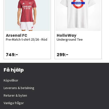
Arsenal FC
HolloWay
Pre-Match t-shirt 25/26 - Röd
Underground Tee
749:-
299:-
Få hjälp
Köpvillkor
Leverans & betalning
Returer & byten
Vanliga frågor