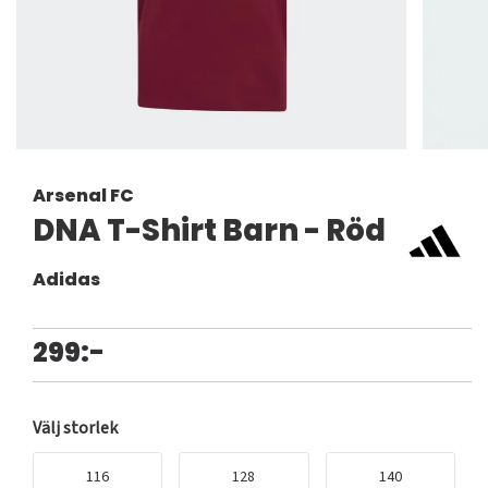
Arsenal FC
DNA T-Shirt Barn - Röd
Adidas
299:-
Välj storlek
116
128
140