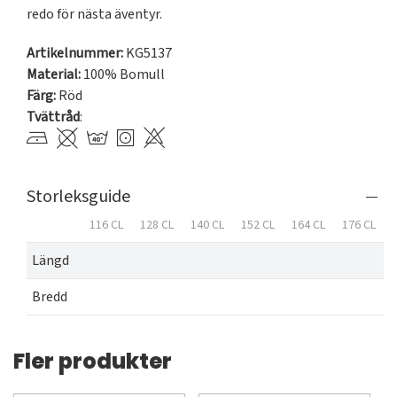
redo för nästa äventyr.
Artikelnummer:
KG5137
Material:
100% Bomull
Färg:
Röd
Tvättråd
:
Storleksguide
116 CL
128 CL
140 CL
152 CL
164 CL
176 CL
Längd
Bredd
Fler produkter