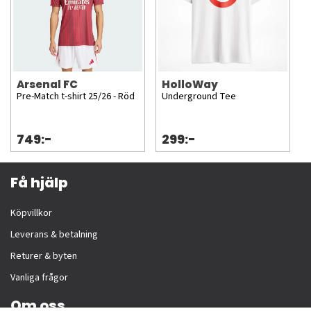
Arsenal FC
HolloWay
Pre-Match t-shirt 25/26 - Röd
Underground Tee
749:-
299:-
Få hjälp
Köpvillkor
Leverans & betalning
Returer & byten
Vanliga frågor
Om oss