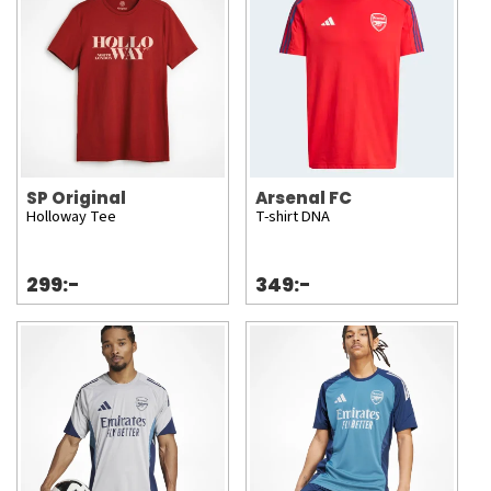
SP Original
Arsenal FC
Holloway Tee
T-shirt DNA
299:-
349:-