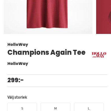
HolloWay
Champions Again Tee
HolloWay
299:-
Välj storlek
S
M
L