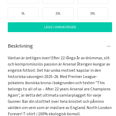
XL
2XL
3XL
LÄGG I VARUKORGEN
Beskrivning
Väntan är äntligen över! Efter 22 långa år av drömmar, slit 
och kompromisslös passion är Arsenal återigen kungar av 
engelsk fotboll. Det här unika motivet kapslar in den 
historiska säsongen 2025-26. Med Premier League-
pokalens ikoniska krona i bakgrunden och texten "This 
belongs to all of us – After 22 years Arsenal are Champions 
Again", är detta det ultimata samlarplagget för varje 
Gunner. Bär din stolthet över hela bröstet och påminn 
världen om vem som är mästare av England. North London 
Forever! T-shirt i 100% ekologisk bomull.