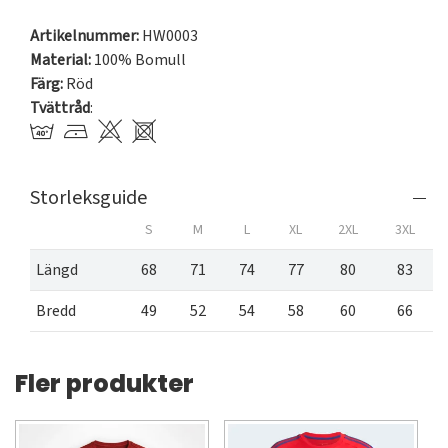
Artikelnummer:
HW0003
Material:
100% Bomull
Färg:
Röd
Tvättråd
:
Storleksguide
S
M
L
XL
2XL
3XL
Längd
68
71
74
77
80
83
Bredd
49
52
54
58
60
66
Fler produkter