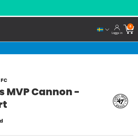
0
Logga in
 FC
s MVP Cannon -
rt
nd