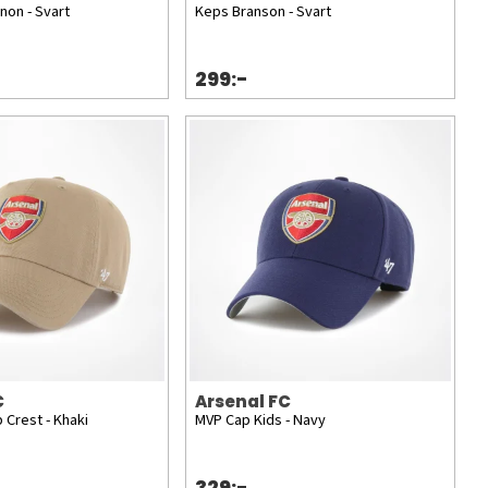
non - Svart
Keps Branson - Svart
299:-
C
Arsenal FC
 Crest - Khaki
MVP Cap Kids - Navy
329:-