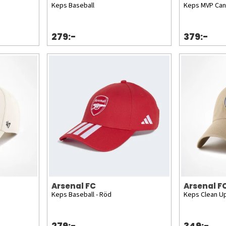
Keps Baseball
Keps MVP Can
279:-
379:-
Arsenal FC
Arsenal F
Keps Baseball - Röd
Keps Clean Up
279:-
349:-