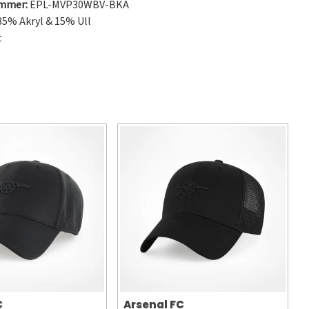
ummer:
EPL-MVP30WBV-BKA
5% Akryl & 15% Ull
t
C
Arsenal FC