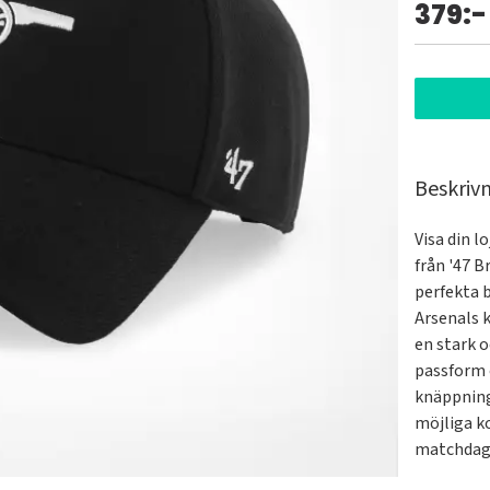
379:-
Beskriv
Visa din l
från '47 B
perfekta 
Arsenals k
en stark 
passform o
knäppning
möjliga k
matchdagen