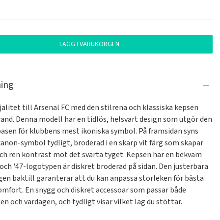
LÄGG I VARUKORGEN
ning
ojalitet till Arsenal FC med den stilrena och klassiska kepsen 
rand. Denna modell har en tidlös, helsvart design som utgör den 
basen för klubbens mest ikoniska symbol. På framsidan syns 
anon-symbol tydligt, broderad i en skarp vit färg som skapar 
och ren kontrast mot det svarta tyget. Kepsen har en bekväm 
ch '47-logotypen är diskret broderad på sidan. Den justerbara 
en baktill garanterar att du kan anpassa storleken för bästa 
omfort. En snygg och diskret accessoar som passar både 
 och vardagen, och tydligt visar vilket lag du stöttar.