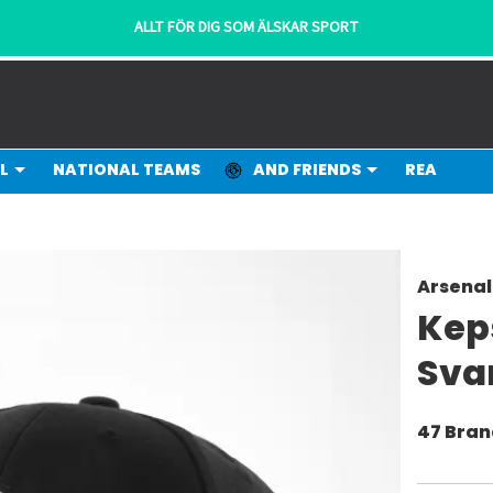
ALLT FÖR DIG SOM ÄLSKAR SPORT
L
NATIONAL TEAMS
AND FRIENDS
REA
Arsenal
Kep
Sva
47 Bra