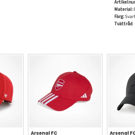
Artikeln
Material:
8
Färg:
Svar
Tvättråd
:
Arsenal FC
Arsenal F