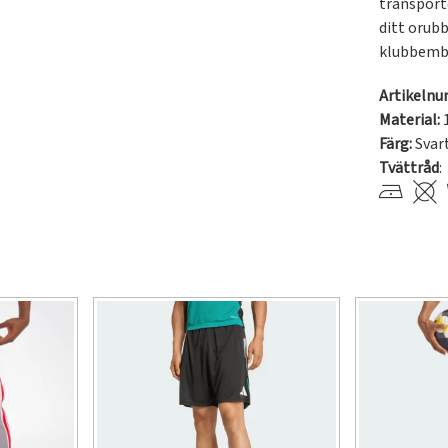
transporte
ditt orubb
klubbembl
Artikeln
Material:
Färg:
Svar
Tvättråd
: