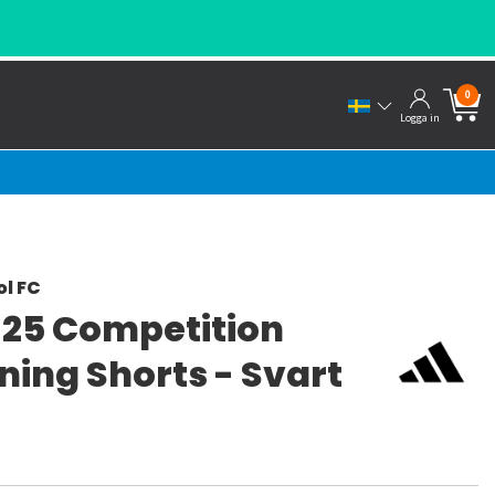
0
Logga in
ol FC
o 25 Competition
ning Shorts - Svart