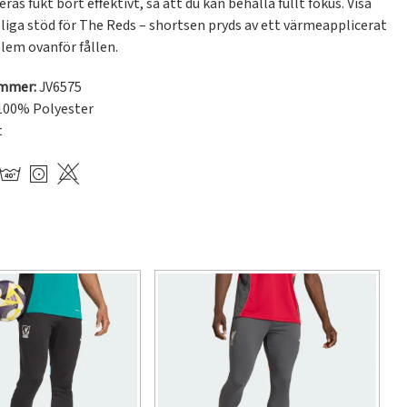
ras fukt bort effektivt, så att du kan behålla fullt fokus. Visa 
liga stöd för The Reds – shortsen pryds av ett värmeapplicerat 
em ovanför fållen.
ummer:
JV6575
100% Polyester
t