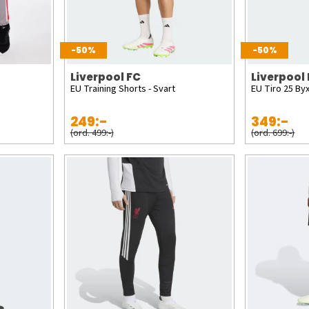
-50%
-50%
Liverpool FC
Liverpool
EU Training Shorts - Svart
EU Tiro 25 Byx
249:-
349:-
(ord. 499:-)
(ord. 699:-)