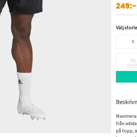
249:-
Välj storl
S
2XL
Slutså
Beskriv
Maximera 
från adida
på topp, 