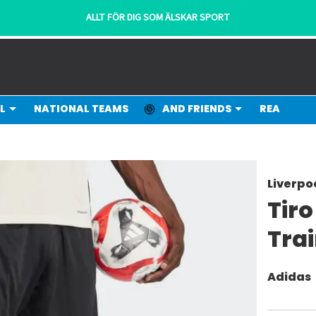
ALLT FÖR DIG SOM ÄLSKAR SPORT
L
NATIONAL TEAMS
AND FRIENDS
REA
Liverpo
Tir
Trai
Adidas