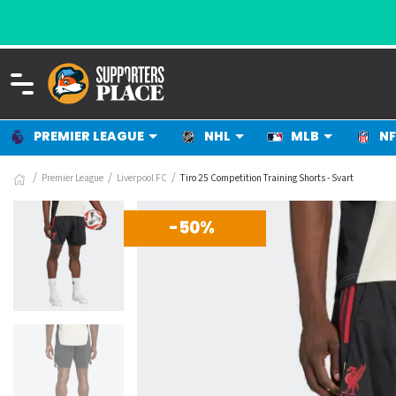
PREMIER LEAGUE
NHL
MLB
NF
Premier League
Liverpool FC
Tiro 25 Competition Training Shorts - Svart
-50%