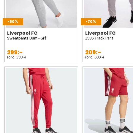
-50%
-70%
Liverpool FC
Liverpool FC
Sweatpants Dam - Grå
1986 Track Pant
299:-
209:-
(ord. 599:-)
(ord. 699:-)