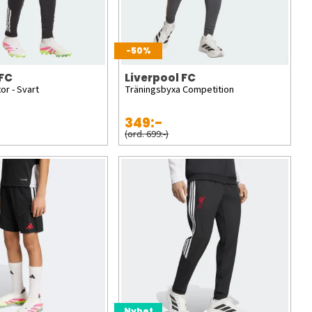
-50%
 FC
Liverpool FC
or - Svart
Träningsbyxa Competition
349:-
(ord. 699:-)
Nyhet