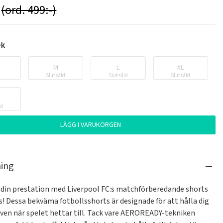
(ord. 499:-)
ek
M
L
XL
Slutsåld
Slutsåld
Slutsåld
ld
LÄGG I VARUKORGEN
ning
din prestation med Liverpool FC:s matchförberedande shorts 
s! Dessa bekväma fotbollsshorts är designade för att hålla dig 
även när spelet hettar till. Tack vare AEROREADY-tekniken 