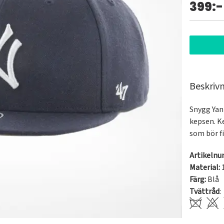
399:-
Beskriv
Snygg Yan
kepsen. K
som bör f
Artikeln
Material:
Färg:
Blå
Tvättråd
: