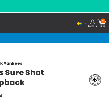
0
Logga in
rk Yankees
s Sure Shot
pback
nd