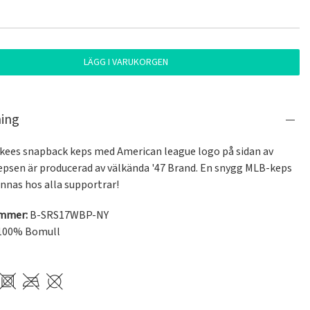
LÄGG I VARUKORGEN
ning
kees snapback keps med American league logo på sidan av 
epsen är producerad av välkända '47 Brand. En snygg MLB-keps 
innas hos alla supportrar!
ummer:
B-SRS17WBP-NY
100% Bomull