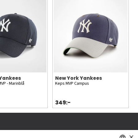
 Yankees
New York Yankees
VP - Marinblå
Keps MVP Campus
349:-
×