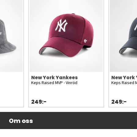
New York Yankees
New York
Keps Raised MVP - Vinröd
Keps Raised M
249:-
249:-
Om oss
Företagsinformation