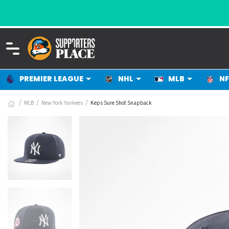
PREMIER LEAGUE
NHL
MLB
NF
MLB
New York Yankees
Keps Sure Shot Snapback