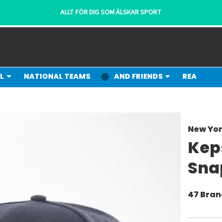
ALLT FÖR DIG SOM ÄLSKAR SPORT
L
NATIONAL TEAMS
AND FRIENDS
REA
New Yo
Kep
Sna
47 Bra