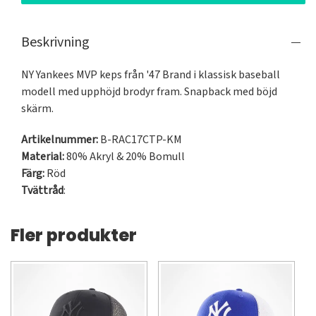
Beskrivning
NY Yankees MVP keps från '47 Brand i klassisk baseball 
modell med upphöjd brodyr fram. Snapback med böjd 
skärm.
Artikelnummer:
B-RAC17CTP-KM
Material:
80% Akryl & 20% Bomull
Färg:
Röd
Tvättråd
:
Fler produkter