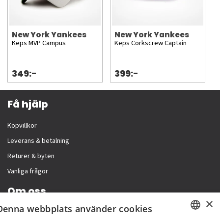
New York Yankees
New York Yankees
Keps MVP Campus
Keps Corkscrew Captain
349:-
399:-
Få hjälp
Köpvillkor
Leverans & betalning
Returer & byten
Vanliga frågor
Om oss
×
Denna webbplats använder cookies
Företagsinformation