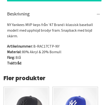
Beskrivning
NY Yankees MVP keps från '47 Brand i klassisk baseball 
modell med upphöjd brodyr fram. Snapback med böjd 
skärm.
Artikelnummer:
B-RAC17CTP-NY
Material:
80% Akryl & 20% Bomull
Färg:
Blå
Tvättråd
:
Fler produkter