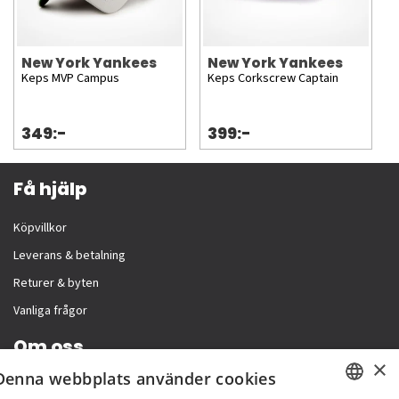
New York Yankees
New York Yankees
Keps MVP Campus
Keps Corkscrew Captain
349:-
399:-
Få hjälp
Köpvillkor
Leverans & betalning
Returer & byten
Vanliga frågor
Om oss
×
Denna webbplats använder cookies
Företagsinformation