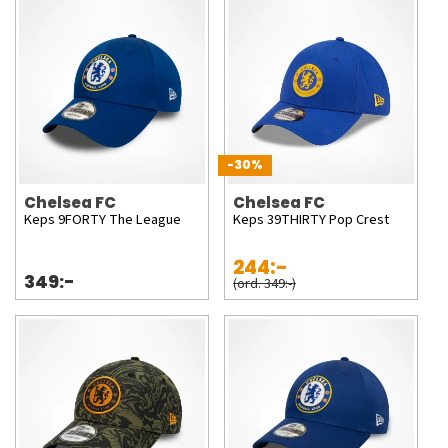
-30%
Chelsea FC
Chelsea FC
Keps 9FORTY The League
Keps 39THIRTY Pop Crest
244:-
349:-
(ord. 349:-)