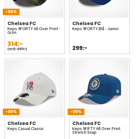
-30%
Chelsea FC
Chelsea FC
Keps 9FORTY All Over Print -
Keps 9FORTY Blå - Junior
Grön
314:-
299:-
(ord. 449:-)
-30%
-30%
Chelsea FC
Chelsea FC
Keps Casual Classic
Keps 9FIFTY All Over Print
Stretch Snap