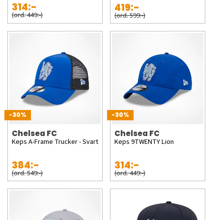
314:-
419:-
(ord. 449:-)
(ord. 599:-)
-30%
-30%
Chelsea FC
Chelsea FC
Keps A-Frame Trucker - Svart
Keps 9TWENTY Lion
384:-
314:-
(ord. 549:-)
(ord. 449:-)