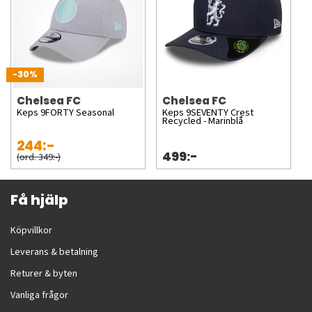
-30%
Chelsea FC
Chelsea FC
Keps 9FORTY Seasonal
Keps 9SEVENTY Crest
Recycled - Marinblå
244:-
499:-
(ord. 349:-)
Få hjälp
Köpvillkor
Leverans & betalning
Returer & byten
Vanliga frågor