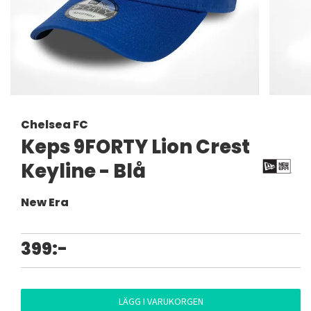
Chelsea FC
Keps 9FORTY Lion Crest
Keyline - Blå
New Era
399:-
LÄGG I VARUKORGEN