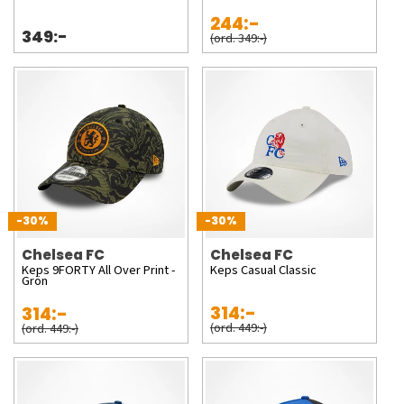
244:-
349:-
(ord. 349:-)
-30%
-30%
Chelsea FC
Chelsea FC
Keps 9FORTY All Over Print -
Keps Casual Classic
Grön
314:-
314:-
(ord. 449:-)
(ord. 449:-)