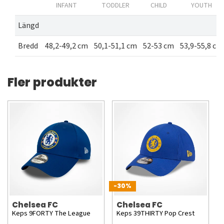
INFANT
TODDLER
CHILD
YOUTH
Längd
Bredd
48,2-49,2 cm
50,1-51,1 cm
52-53 cm
53,9-55,8 cm
Fler produkter
-30%
Chelsea FC
Chelsea FC
Keps 9FORTY The League
Keps 39THIRTY Pop Crest