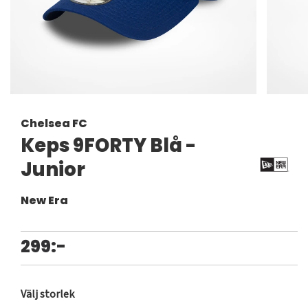
Chelsea FC
Keps 9FORTY Blå -
Junior
New Era
299:-
Välj storlek