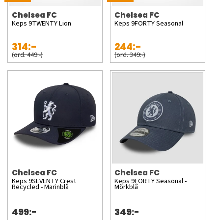
Chelsea FC
Chelsea FC
Keps 9TWENTY Lion
Keps 9FORTY Seasonal
314:-
244:-
(ord. 449:-)
(ord. 349:-)
Chelsea FC
Chelsea FC
Keps 9SEVENTY Crest
Keps 9FORTY Seasonal -
Recycled - Marinblå
Mörkblå
499:-
349:-