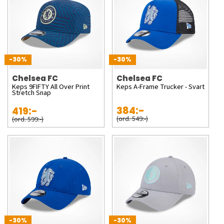
-30%
-30%
Chelsea FC
Chelsea FC
Keps 9FIFTY All Over Print
Keps A-Frame Trucker - Svart
Stretch Snap
384:-
419:-
(ord. 549:-)
(ord. 599:-)
-30%
-30%