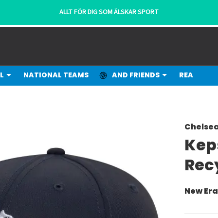
ALLT FÖR DIG SOM ÄLSKAR SPORT
L
NATIONAL TEAMS
AND FRIENDS
REA
Chelsea
Kep
Rec
New Er