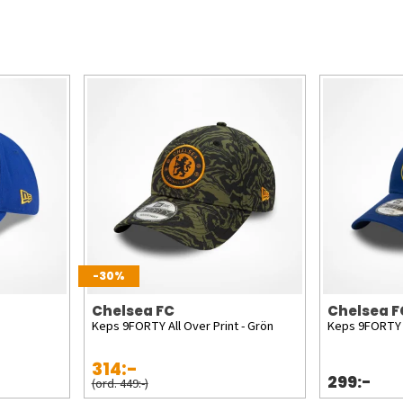
-30%
Chelsea FC
Chelsea F
Keps 9FORTY All Over Print - Grön
Keps 9FORTY B
314:-
299:-
(ord. 449:-)