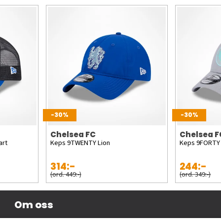
-30%
-30%
Chelsea FC
Chelsea F
art
Keps 9TWENTY Lion
Keps 9FORTY
314:-
244:-
(ord. 449:-)
(ord. 349:-)
Om oss