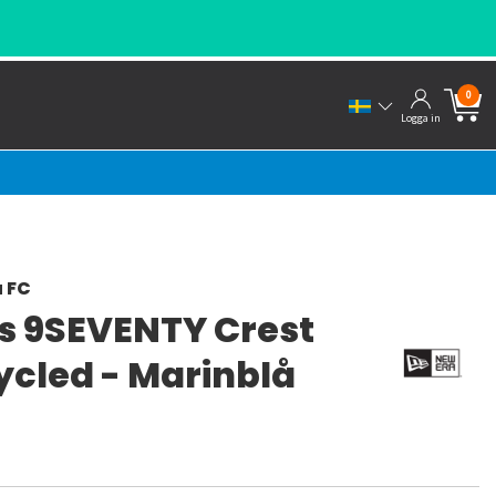
0
Logga in
 FC
s 9SEVENTY Crest
ycled - Marinblå
a