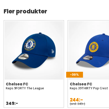
Fler produkter
-30%
Chelsea FC
Chelsea FC
Keps 9FORTY The League
Keps 39THIRTY Pop Crest
244:-
349:-
(ord. 349:-)