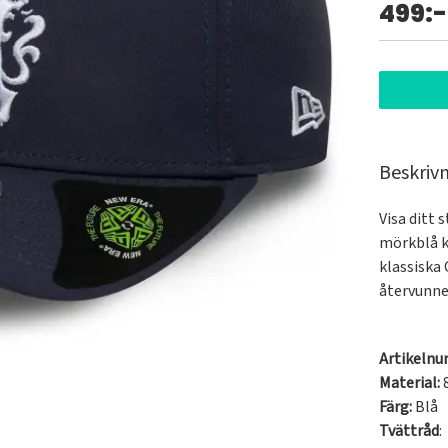
499:-
Beskriv
Visa ditt 
mörkblå k
klassiska 
återvunne
Artikeln
Material:
8
Färg:
Blå
Tvättråd
: