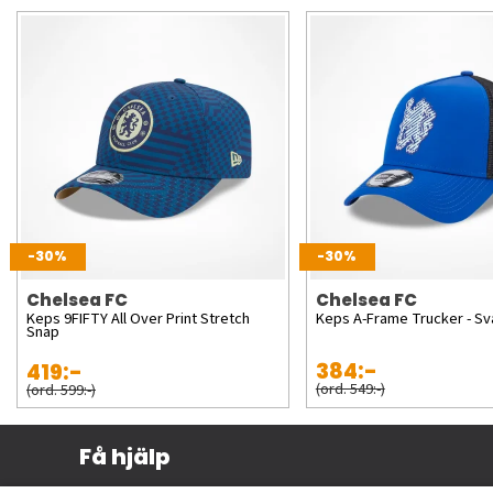
-30%
-30%
Chelsea FC
Chelsea FC
Keps 9FIFTY All Over Print Stretch
Keps A-Frame Trucker - Sv
Snap
384:-
419:-
(ord. 549:-)
(ord. 599:-)
Få hjälp