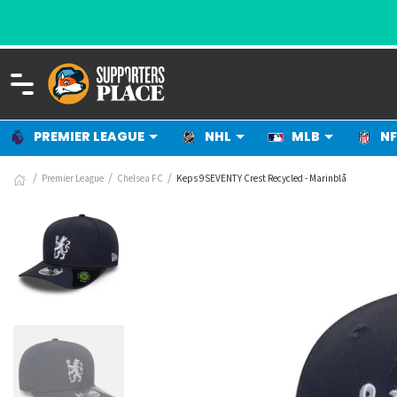
PREMIER LEAGUE
NHL
MLB
NF
Premier League
Chelsea FC
Keps 9SEVENTY Crest Recycled - Marinblå