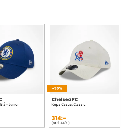
-30%
C
Chelsea FC
lå - Junior
Keps Casual Classic
314:-
(ord. 449:-)