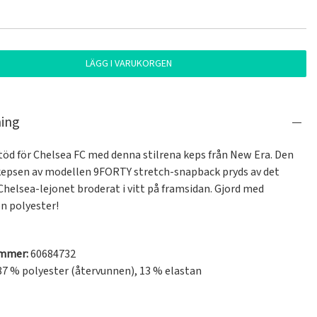
LÄGG I VARUKORGEN
ning
stöd för Chelsea FC med denna stilrena keps från New Era. Den 
epsen av modellen 9FORTY stretch-snapback pryds av det 
Chelsea-lejonet broderat i vitt på framsidan. Gjord med 
n polyester!

ummer:
60684732
7 % polyester (återvunnen), 13 % elastan