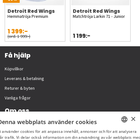
Detroit Red Wings
Detroit Red Wings
Hemmatröja Premium
Matchtröja Larkin 71 - Junior
1 399:-
1 199:-
(ord. 1 999:-)
Få hjälp
Köpvillkor
Leverans & betalning
Returer & byten
Vanliga frågor
Om oss
×
Denna webbplats använder cookies
Företagsinformation
i använder cookies för att anpassa innehåll, annonser och för att analysera
SWEDISH
år trafik. Vi delar också information om din användning av vår webbplats me