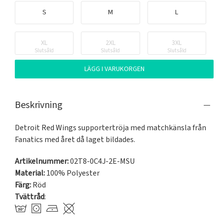
S
M
L
XL
2XL
3XL
Slutsåld
Slutsåld
Slutsåld
LÄGG I VARUKORGEN
Beskrivning
Detroit Red Wings supportertröja med matchkänsla från 
Fanatics med året då laget bildades. 
Artikelnummer:
02T8-0C4J-2E-MSU
Material:
100% Polyester
Färg:
Röd
Tvättråd
: