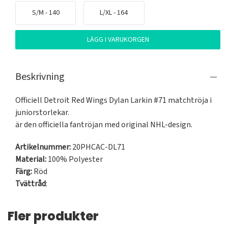
S/M - 140
L/XL - 164
LÄGG I VARUKORGEN
Beskrivning
Officiell Detroit Red Wings Dylan Larkin #71 matchtröja i 
juniorstorlekar.

är den officiella fantröjan med original NHL-design.
Artikelnummer:
20PHCAC-DL71
Material:
100% Polyester
Färg:
Röd
Tvättråd
:
Fler produkter