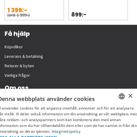
1 399:-
899:-
(ord. 1 999:-)
Få hjälp
Köpvillkor
Leverans & betalning
Returer & byten
Vanliga frågor
Om oss
×
Denna webbplats använder cookies
Företagsinformation
i använder cookies för att anpassa innehåll, annonser och för att analysera
SWEDISH
år trafik. Vi delar också information om din användning av vår webbplats me
åra reklam- och analyspartners som kan kombinera den med annan
FI
nformation som du har tillhandahållit dem eller som de har samlat in från din
nvändning av deras tjänster.
Integritetspolicy
NO