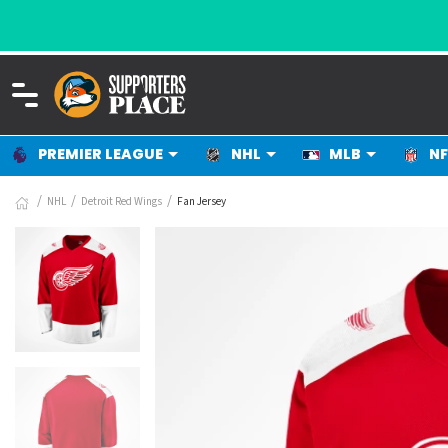
PREMIER LEAGUE
NHL
MLB
NF
NHL
Detroit Red Wings
Fan Jersey