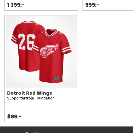
1 399:-
999:-
Detroit Red Wings
Supportertröja Foundation
899:-