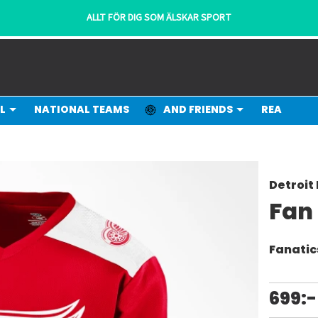
L
NATIONAL TEAMS
AND FRIENDS
REA
Detroit
Fan
Fanatic
699:-