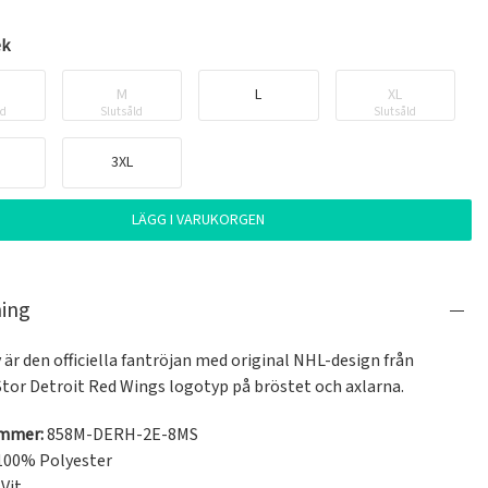
ek
M
L
XL
ld
Slutsåld
Slutsåld
3XL
LÄGG I VARUKORGEN
ning
 är den officiella fantröjan med original NHL-design från 
 Stor Detroit Red Wings logotyp på bröstet och axlarna.
ummer:
858M-DERH-2E-8MS
100% Polyester
Vit