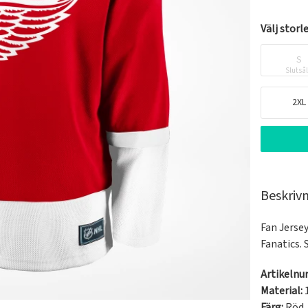
Välj storl
S
Slutså
2XL
Beskriv
Fan Jersey
Fanatics.
Artikeln
Material:
Färg:
Röd
,