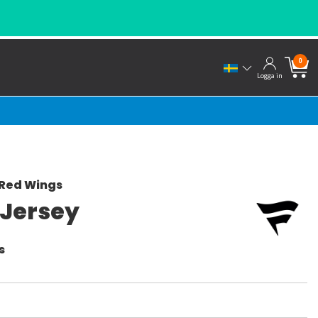
SNABBA LEVERANSER FRÅN VÅRT LAGER
0
Logga in
 Red Wings
 Jersey
s