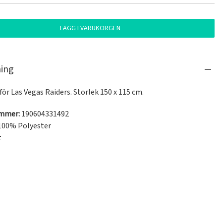
LÄGG I VARUKORGEN
ning
 för Las Vegas Raiders. Storlek 150 x 115 cm.
ummer:
190604331492
100% Polyester
t