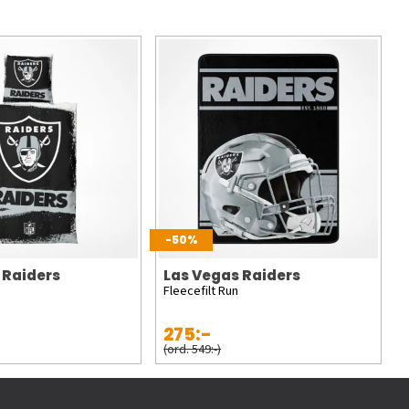
-50%
 Raiders
Las Vegas Raiders
Fleecefilt Run
275:-
(ord. 549:-)