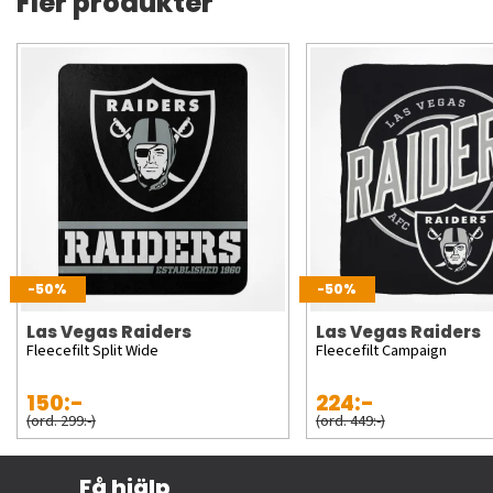
Fler produkter
-50%
-50%
Las Vegas Raiders
Las Vegas Raiders
Fleecefilt Split Wide
Fleecefilt Campaign
150:-
224:-
(ord. 299:-)
(ord. 449:-)
Få hjälp