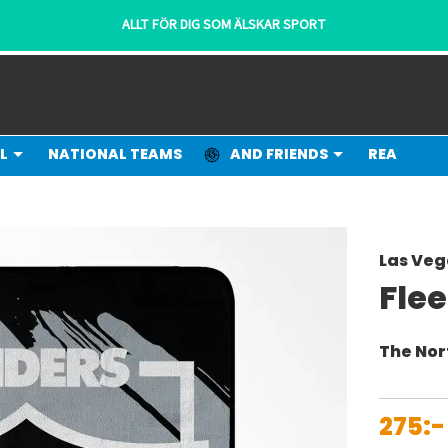
ALLT FÖR DIG SOM ÄLSKAR SPORT
L
NATIONAL TEAMS
AND FRIENDS
REA
Las Veg
Flee
The No
275:-