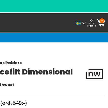
0
Logga in
as Raiders
cefilt Dimensional
rthwest
(ord. 549:-)