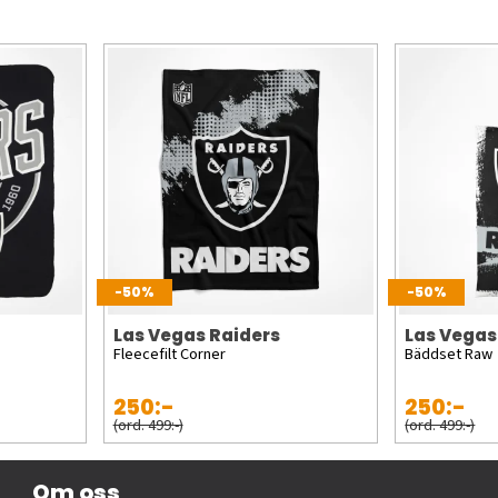
-50%
-50%
Las Vegas Raiders
Las Vegas
Fleecefilt Corner
Bäddset Raw
250:-
250:-
(ord. 499:-)
(ord. 499:-)
Om oss