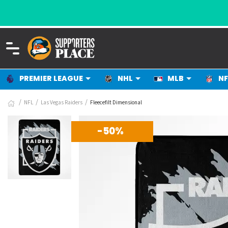
PREMIER LEAGUE
NHL
MLB
NF
NFL
Las Vegas Raiders
Fleecefilt Dimensional
-50%