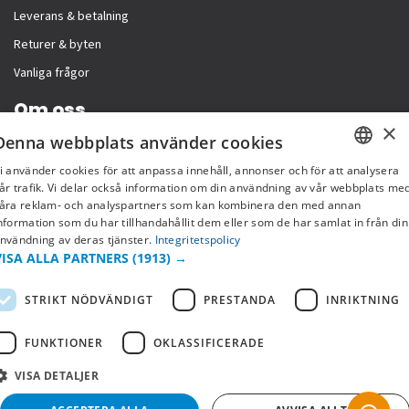
Leverans & betalning
Returer & byten
Vanliga frågor
Om oss
×
Denna webbplats använder cookies
Företagsinformation
i använder cookies för att anpassa innehåll, annonser och för att analysera
SWEDISH
år trafik. Vi delar också information om din användning av vår webbplats me
åra reklam- och analyspartners som kan kombinera den med annan
FI
nformation som du har tillhandahållit dem eller som de har samlat in från din
nvändning av deras tjänster.
Integritetspolicy
NO
VISA ALLA PARTNERS
(1913) →
STRIKT NÖDVÄNDIGT
PRESTANDA
INRIKTNING
FUNKTIONER
OKLASSIFICERADE
VISA DETALJER
Copyright © 2019 This site is Licensed to 377 Sport AB
Integritetspolicy
Cookies