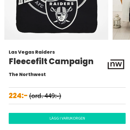
Las Vegas Raiders
Fleecefilt Campaign
The Northwest
224:-
(ord. 449:-)
LÄGG I VARUKORGEN