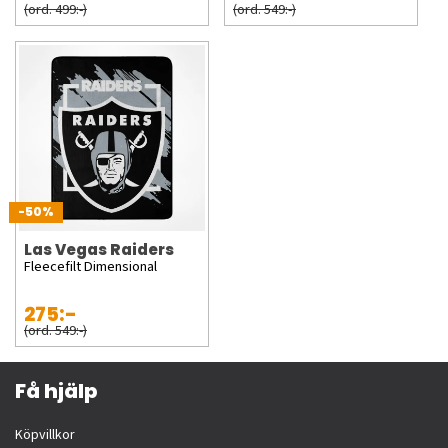
(ord. 499:-)
(ord. 549:-)
-50%
Las Vegas Raiders
Fleecefilt Dimensional
275:-
(ord. 549:-)
Få hjälp
Köpvillkor