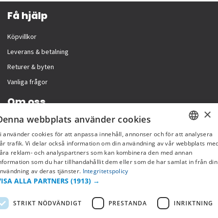
Få hjälp
Köpvillkor
Leverans & betalning
Returer & byten
Vanliga frågor
Om oss
×
Denna webbplats använder cookies
Företagsinformation
i använder cookies för att anpassa innehåll, annonser och för att analysera
SWEDISH
år trafik. Vi delar också information om din användning av vår webbplats me
åra reklam- och analyspartners som kan kombinera den med annan
FI
nformation som du har tillhandahållit dem eller som de har samlat in från din
nvändning av deras tjänster.
Integritetspolicy
NO
VISA ALLA PARTNERS
(1913) →
STRIKT NÖDVÄNDIGT
PRESTANDA
INRIKTNING