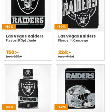
-50%
-50%
Las Vegas Raiders
Las Vegas Raiders
Fleecefilt Split Wide
Fleecefilt Campaign
150:-
224:-
(ord. 299:-)
(ord. 449:-)
-50%
-50%