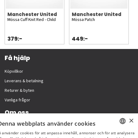
Manchester United
Manchester United
Mössa Cuff Knit Red - Child
Mössa Patch
379:-
449:-
Få hjälp
Köpvillkor
Leverans & betalning
Returer & byten
Vanliga frågor
Om oss
×
Denna webbplats använder cookies
Företagsinformation
i använder cookies för att anpassa innehåll, annonser och för att analysera
SWEDISH