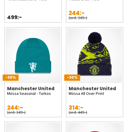
244:-
499:-
(ord. 349:-)
-30%
-30%
Manchester United
Manchester United
Mössa Seasonal - Turkos
Mössa All Over Print
244:-
314:-
(ord. 349:-)
(ord. 449:-)