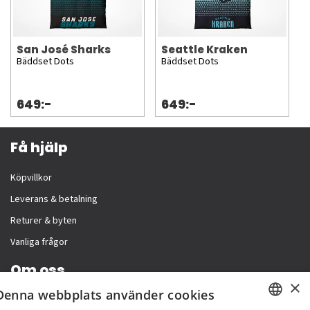
San José Sharks
Seattle Kraken
Bäddset Dots
Bäddset Dots
649:-
649:-
Få hjälp
Köpvillkor
Leverans & betalning
Returer & byten
Vanliga frågor
Om oss
×
Denna webbplats använder cookies
Företagsinformation