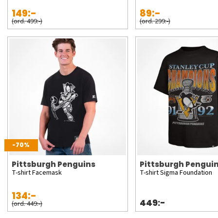
149:-
89:-
(ord. 499:-)
(ord. 299:-)
-70%
Pittsburgh Penguins
Pittsburgh Pengui
T-shirt Facemask
T-shirt Sigma Foundation
134:-
449:-
(ord. 449:-)