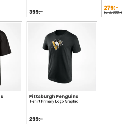
279:-
399:-
(ord. 399:-)
ns
Pittsburgh Penguins
T-shirt Primary Logo Graphic
299:-