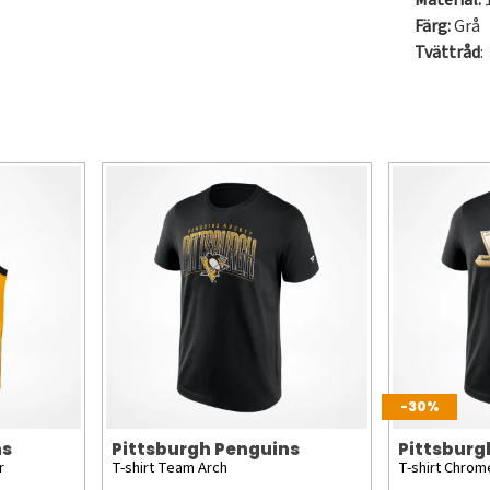
Material:
Färg:
Grå
Tvättråd
:
-30%
ns
Pittsburgh Penguins
Pittsburg
r
T-shirt Team Arch
T-shirt Chrom