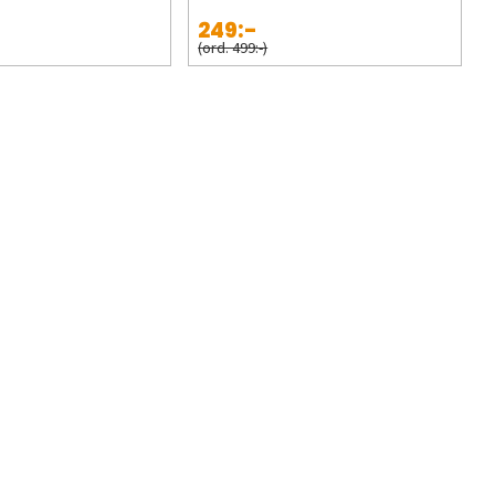
249:-
(ord. 499:-)