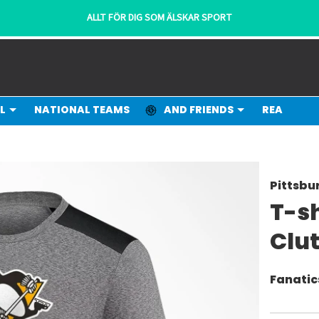
ALLT FÖR DIG SOM ÄLSKAR SPORT
L
NATIONAL TEAMS
AND FRIENDS
REA
Pittsbu
T-sh
Clu
Fanatic