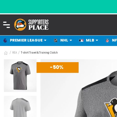
PREMIER LEAGUE
NHL
MLB
NF
REA
T-shirt Travel & Training Clutch
-50%