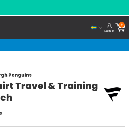
0
Logga in
rgh Penguins
irt Travel & Training
tch
s