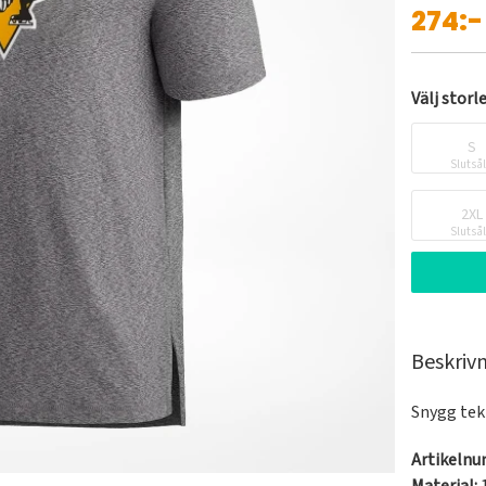
274:-
Välj storl
S
Slutså
2XL
Slutså
Beskriv
Snygg tek
Artikeln