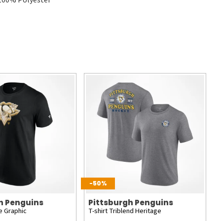
100% Polyester
-50%
h Penguins
Pittsburgh Penguins
e Graphic
T-shirt Triblend Heritage