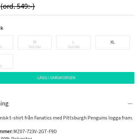
(ord. 549:-)
ek
M
L
XL
ld
Slutsåld
Slutsåld
ld
LÄGG I VARUKORGEN
ning
nisk t-shirt från Fanatics med Pittsburgh Penguins logga fram.
ummer:
MZ07-723V-2GT-F9D