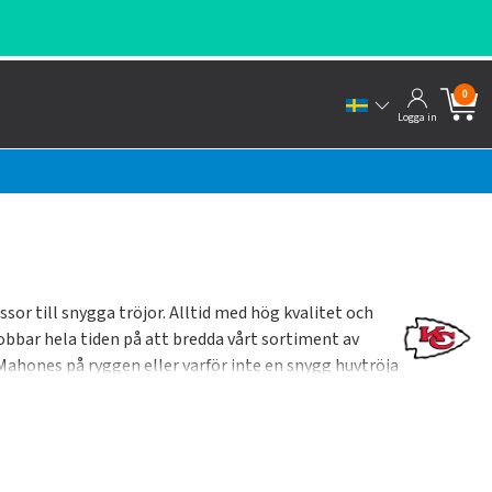
0
Logga in
sor till snygga tröjor. Alltid med hög kvalitet och
obbar hela tiden på att bredda vårt sortiment av
Mahones på ryggen eller varför inte en snygg huvtröja