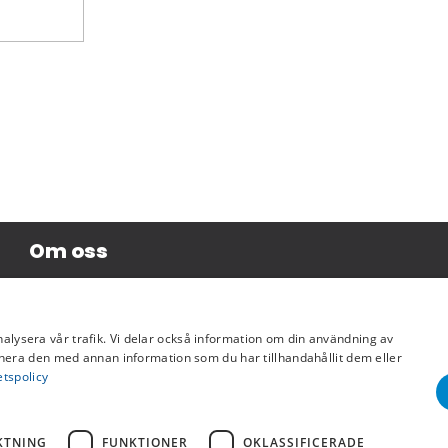
Om oss
Företagsinformation
nalysera vår trafik. Vi delar också information om din användning av
era den med annan information som du har tillhandahållit dem eller
etspolicy
KTNING
FUNKTIONER
OKLASSIFICERADE