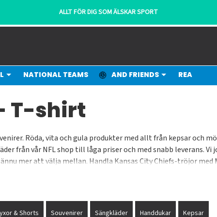
ALLT FÖR DIG SOM ÄLSKAR SPORT
L
NATIONAL TEAMS
AND FRIENDS
REA
- T-shirt
enirer. Röda, vita och gula produkter med allt från kepsar och mös
er från vår NFL shop till låga priser och med snabb leverans. Vi j
 ännu mer att välja mellan. Handla Kansas City Chiefs-tröjor med 
 din beställning hos Supporters Place.
yxor & Shorts
Souvenirer
Sängkläder
Handdukar
Kepsar