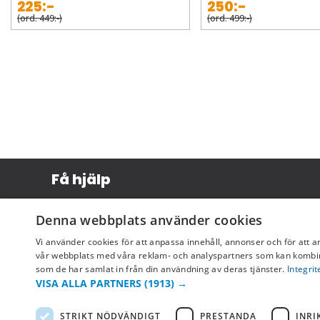
225:-
250:-
(ord. 449:-)
(ord. 499:-)
Få hjälp
Köpvillkor
Denna webbplats använder cookies
Leverans & betalning
Vi använder cookies för att anpassa innehåll, annonser och för att a
Returer & byten
vår webbplats med våra reklam- och analyspartners som kan kombin
som de har samlat in från din användning av deras tjänster.
Integrit
Vanliga frågor
VISA ALLA PARTNERS
(1913) →
STRIKT NÖDVÄNDIGT
PRESTANDA
INRI