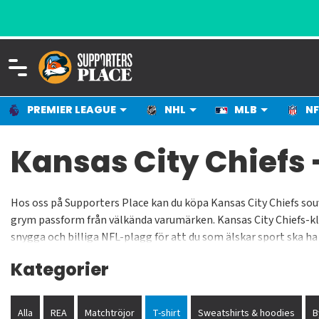
PREMIER LEAGUE
NHL
MLB
NF
Kansas City Chiefs 
Hos oss på Supporters Place kan du köpa Kansas City Chiefs souv
grym passform från välkända varumärken. Kansas City Chiefs-kläd
snygga och billiga NFL-plagg för att du som älskar sport ska ha
som man aldrig vill ta av sig sedan. Varmt välkommen att lägga
Kategorier
Alla
REA
Matchtröjor
T-shirt
Sweatshirts & hoodies
B