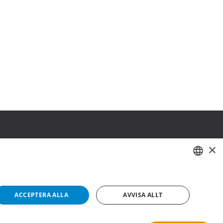
×
SWEDISH
FI
ACCEPTERA ALLA
AVVISA ALLT
NO
Copyright © 2019 This site is Licensed to 377 Sport AB
Integritetspolicy
Cookies