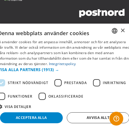
Copyright © 2019 This site is Licensed to 377 Sport AB
Integritetspolicy
Cookies
×
Denna webbplats använder cookies
i använder cookies för att anpassa innehåll, annonser och för att analysera
SWEDISH
år trafik. Vi delar också information om din användning av vår webbplats me
åra reklam- och analyspartners som kan kombinera den med annan
FI
nformation som du har tillhandahållit dem eller som de har samlat in från din
nvändning av deras tjänster.
Integritetspolicy
NO
VISA ALLA PARTNERS
(1913) →
STRIKT NÖDVÄNDIGT
PRESTANDA
INRIKTNING
FUNKTIONER
OKLASSIFICERADE
VISA DETALJER
ACCEPTERA ALLA
AVVISA ALLT