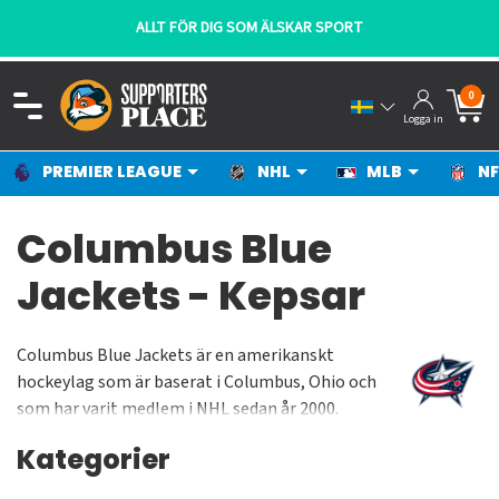
ALLT FÖR DIG SOM ÄLSKAR SPORT
0
Logga in
PREMIER LEAGUE
NHL
MLB
NF
Columbus Blue
Jackets - Kepsar
Columbus Blue Jackets är en amerikanskt
hockeylag som är baserat i Columbus, Ohio och
som har varit medlem i NHL sedan år 2000.
Hemmamatcher för Blue Jackets spelas i
Kategorier
Nationwide Arena. Arenan byggdes i samma skede
som laget bildades. Laget ingår i Metropolitan