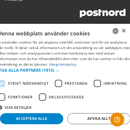
Copyright © 2019 This site is Licensed to 377 Sport AB
Integritetspolicy
Cookies
×
Denna webbplats använder cookies
i använder cookies för att anpassa innehåll, annonser och för att analysera
SWEDISH
år trafik. Vi delar också information om din användning av vår webbplats me
åra reklam- och analyspartners som kan kombinera den med annan
FI
nformation som du har tillhandahållit dem eller som de har samlat in från din
nvändning av deras tjänster.
Integritetspolicy
NO
VISA ALLA PARTNERS
(1913) →
STRIKT NÖDVÄNDIGT
PRESTANDA
INRIKTNING
FUNKTIONER
OKLASSIFICERADE
VISA DETALJER
ACCEPTERA ALLA
AVVISA ALLT