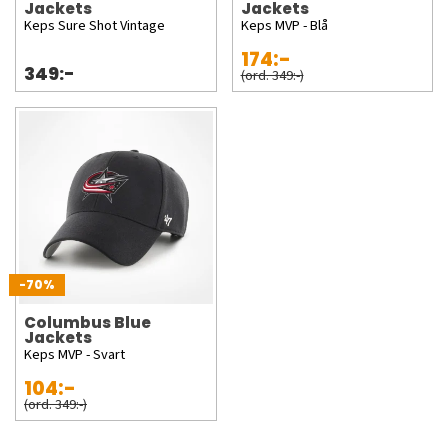
Jackets
Jackets
Keps Sure Shot Vintage
Keps MVP - Blå
174:-
349:-
(ord. 349:-)
-70%
Columbus Blue
Jackets
Keps MVP - Svart
104:-
(ord. 349:-)