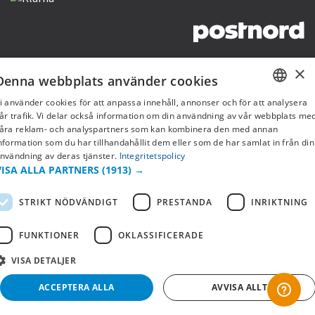
Copyright © 2019 This site is Licensed to 377 Sport AB
Integritetspolicy
Cookies
×
Denna webbplats använder cookies
i använder cookies för att anpassa innehåll, annonser och för att analysera
SWEDISH
år trafik. Vi delar också information om din användning av vår webbplats me
åra reklam- och analyspartners som kan kombinera den med annan
FI
nformation som du har tillhandahållit dem eller som de har samlat in från din
nvändning av deras tjänster.
Integritetspolicy
NO
VISA ALLA PARTNERS
(1913) →
STRIKT NÖDVÄNDIGT
PRESTANDA
INRIKTNING
FUNKTIONER
OKLASSIFICERADE
VISA DETALJER
ACCEPTERA ALLA
AVVISA ALLT