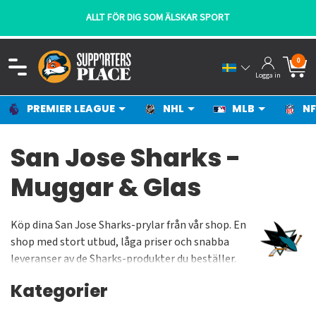
ALLT FÖR DIG SOM ÄLSKAR SPORT
0
Logga in
PREMIER LEAGUE
NHL
MLB
NF
San Jose Sharks -
Muggar & Glas
Köp dina San Jose Sharks-prylar från vår shop. En
shop med stort utbud, låga priser och snabba
leveranser av de Sharks-produkter du beställer.
Givetvis kan kombinera artiklar från alla NHL-lag
Kategorier
som vi har på lagerhyllan eller fynda bland alla
Premier League-lagen. Sharks har riktigt snygga