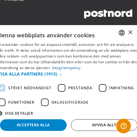
Copyright © 2019 This site is Licensed to 377 Sport AB
Integritetspolicy
Cookies
×
Denna webbplats använder cookies
i använder cookies för att anpassa innehåll, annonser och för att analysera
SWEDISH
år trafik. Vi delar också information om din användning av vår webbplats me
åra reklam- och analyspartners som kan kombinera den med annan
FI
nformation som du har tillhandahållit dem eller som de har samlat in från din
nvändning av deras tjänster.
Integritetspolicy
NO
VISA ALLA PARTNERS
(1913) →
STRIKT NÖDVÄNDIGT
PRESTANDA
INRIKTNING
FUNKTIONER
OKLASSIFICERADE
VISA DETALJER
ACCEPTERA ALLA
AVVISA ALLT