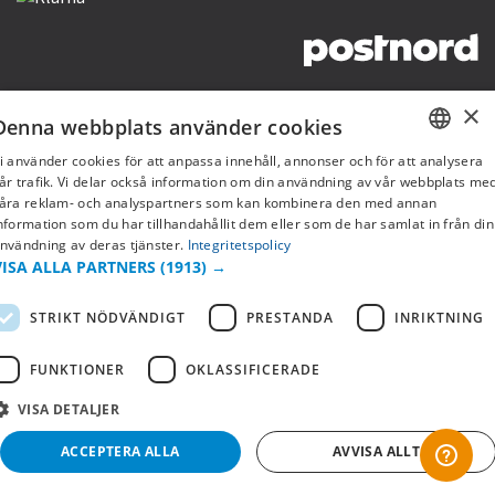
Copyright © 2019 This site is Licensed to 377 Sport AB
Integritetspolicy
Cookies
×
Denna webbplats använder cookies
i använder cookies för att anpassa innehåll, annonser och för att analysera
SWEDISH
år trafik. Vi delar också information om din användning av vår webbplats me
åra reklam- och analyspartners som kan kombinera den med annan
FI
nformation som du har tillhandahållit dem eller som de har samlat in från din
nvändning av deras tjänster.
Integritetspolicy
NO
VISA ALLA PARTNERS
(1913) →
STRIKT NÖDVÄNDIGT
PRESTANDA
INRIKTNING
FUNKTIONER
OKLASSIFICERADE
VISA DETALJER
ACCEPTERA ALLA
AVVISA ALLT