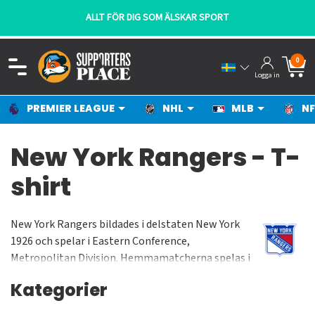
ALLT FÖR DIG SOM ÄLSKAR SPORT
0
Logga in
PREMIER LEAGUE
NHL
MLB
NF
New York Rangers - T-
shirt
New York Rangers bildades i delstaten New York
1926 och spelar i Eastern Conference,
Metropolitan Division. Hemmamatcherna spelas i
Madison Square Garden som har en kapacitet på
Kategorier
cirka 18000 besökare under match. Laget har
vunnit Stanley Cup 4 gånger (1928, 1933, 1940 &