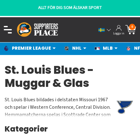
DIG SOM ÄLSKAR SPORT
SNABBA LEVE
0
Logga in
PREMIER LEAGUE
NHL
MLB
NF
St. Louis Blues -
Muggar & Glas
St. Louis Blues bildades i delstaten Missouri 1967
och spelar i Western Conference, Central Division.
Hemmamatcherna spelas i Scottrade Center som
har en kapacitet på cirka 19000 besökare under
Kategorier
match. The Blues är äldsta laget som aldrig vunnit
Stanley Cup.Bland dagens stjärnor hittar vi Alex