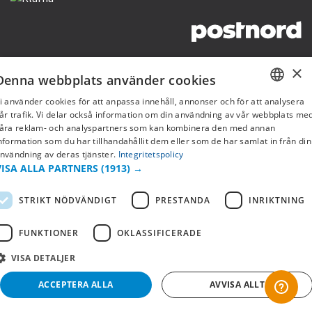
Copyright © 2019 This site is Licensed to 377 Sport AB
Integritetspolicy
Cookies
×
Denna webbplats använder cookies
i använder cookies för att anpassa innehåll, annonser och för att analysera
SWEDISH
år trafik. Vi delar också information om din användning av vår webbplats me
åra reklam- och analyspartners som kan kombinera den med annan
FI
nformation som du har tillhandahållit dem eller som de har samlat in från din
nvändning av deras tjänster.
Integritetspolicy
NO
VISA ALLA PARTNERS
(1913) →
STRIKT NÖDVÄNDIGT
PRESTANDA
INRIKTNING
FUNKTIONER
OKLASSIFICERADE
VISA DETALJER
ACCEPTERA ALLA
AVVISA ALLT