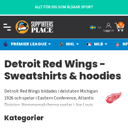
ALLT FÖR DIG SOM ÄLSKAR SPORT
0
Logga in
PREMIER LEAGUE
NHL
MLB
NF
Detroit Red Wings -
Sweatshirts & hoodies
Detroit Red Wings bildades i delstaten Michigan
1926 och spelar i Eastern Conference, Atlantic
Division. Hemmamatcherna spelas i Joe Louis
Arena som har en kapacitet på cirka 20000
Kategorier
besökare under match. Laget har vunnit Stanley
Cup 11 gånger (1936, 1937, 1943, 1950, 1952, 1954,