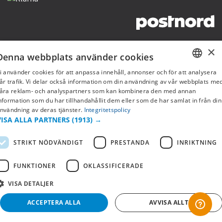
Copyright © 2019 This site is Licensed to 377 Sport AB
Integritetspolicy
Cookies
×
Denna webbplats använder cookies
i använder cookies för att anpassa innehåll, annonser och för att analysera
SWEDISH
år trafik. Vi delar också information om din användning av vår webbplats me
åra reklam- och analyspartners som kan kombinera den med annan
FI
nformation som du har tillhandahållit dem eller som de har samlat in från din
nvändning av deras tjänster.
Integritetspolicy
NO
VISA ALLA PARTNERS
(1913) →
STRIKT NÖDVÄNDIGT
PRESTANDA
INRIKTNING
FUNKTIONER
OKLASSIFICERADE
VISA DETALJER
ACCEPTERA ALLA
AVVISA ALLT