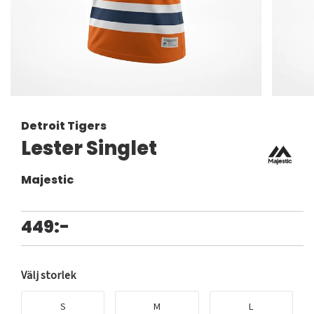
Detroit Tigers
Lester Singlet
Majestic
449:-
Välj storlek
S
M
L