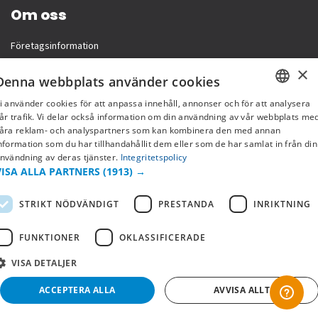
Om oss
Företagsinformation
×
Denna webbplats använder cookies
i använder cookies för att anpassa innehåll, annonser och för att analysera
SWEDISH
år trafik. Vi delar också information om din användning av vår webbplats me
åra reklam- och analyspartners som kan kombinera den med annan
FI
nformation som du har tillhandahållit dem eller som de har samlat in från din
nvändning av deras tjänster.
Integritetspolicy
NO
VISA ALLA PARTNERS
(1913) →
STRIKT NÖDVÄNDIGT
PRESTANDA
INRIKTNING
Copyright © 2019 This site is Licensed to 377 Sport AB
Integritetspolicy
Cookies
FUNKTIONER
OKLASSIFICERADE
VISA DETALJER
ACCEPTERA ALLA
AVVISA ALLT