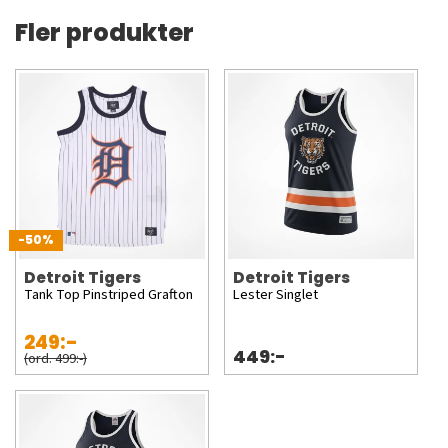
Fler produkter
-50%
Detroit Tigers
Detroit Tigers
Tank Top Pinstriped Grafton
Lester Singlet
249:-
449:-
(ord. 499:-)